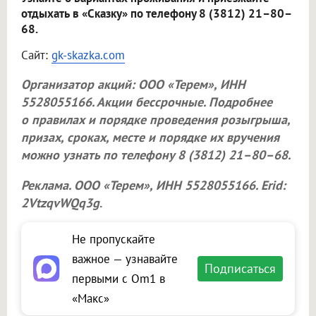
отдыхать в «Сказку» по телефону 8 (3812) 21–80–
68.
Сайт:
gk-skazka.com
Организатор акций:
ООО «Терем»
, ИНН
5528055166. Акции бессрочные. Подробнее
о правилах и порядке проведения розыгрыша,
призах, сроках, месте и порядке их вручения
можно узнать по телефону 8 (3812) 21–80–68.
Реклама.
ООО «Терем»
, ИНН 5528055166. Erid:
2VtzqvWQq3g
.
Не пропускайте
важное — узнавайте
Подписаться
первыми с Om1 в
«Макс»