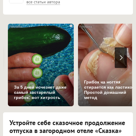
все статьи автора
i
Грибок на ногтях
За 5 дней исчезнет даже
стирается как ластиком
самый застарелый
Простой домашний
грибок: вот хитрость
метод
Устройте себе сказочное продолжение
отпуска в загородном отеле «Сказка»