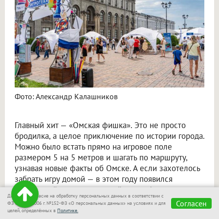
Фото: Александр Калашников
Главный хит — «Омская фишка». Это не просто
бродилка, а целое приключение по истории города.
Можно было встать прямо на игровое поле
размером 5 на 5 метров и шагать по маршруту,
узнавая новые факты об Омске. А если захотелось
забрать игру домой — в этом году появился
настольный вариант, который после фестиваля
Даю своё согласие на обработку персональных данных в соответствии с
поступит в библиотеки.
Согласен
ФЗ от 27.07.2006 г. №152-ФЗ «О персональных данных» на условиях и для
целей, определённых в
Политике.
«Их можно будет брать так же, как книги,