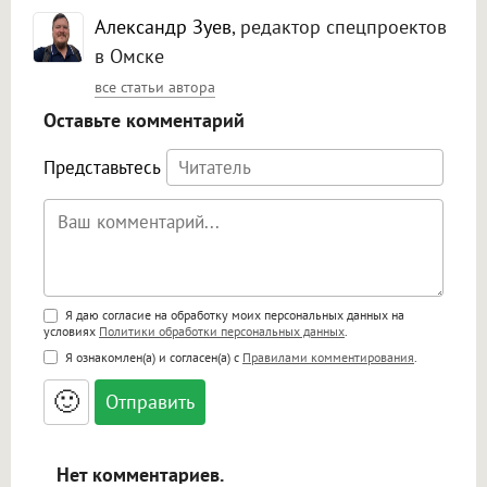
Александр Зуев
, редактор спецпроектов
в Омске
все статьи автора
Оставьте комментарий
Представьтесь
Поддержка HTML
Я даю согласие на обработку моих персональных данных на
условиях
Политики обработки персональных данных
.
<b>, <strong>, <u>, <i>, <em>, <s>, <big>,
Я ознакомлен(а) и согласен(а) с
Правилами комментирования
.
<small>, <sup>, <sub>, <pre>, <ul>, <ol>, <li>,
<blockquote>, <code> экранирует HTML,
🙂
адреса URL автоматически становятся
ссылками, и [img]адрес[/img] будет
открываться в новой вкладке.
Нет комментариев.