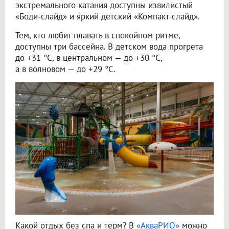
экстремального катания доступны извилистый
«Боди-слайд» и яркий детский «Компакт-слайд».
Тем, кто любит плавать в спокойном ритме,
доступны три бассейна. В детском вода прогрета
до +31 °C, в центральном — до +30 °C,
а в волновом — до +29 °C.
Какой отдых без спа и терм? В
«АкваРИО»
можно