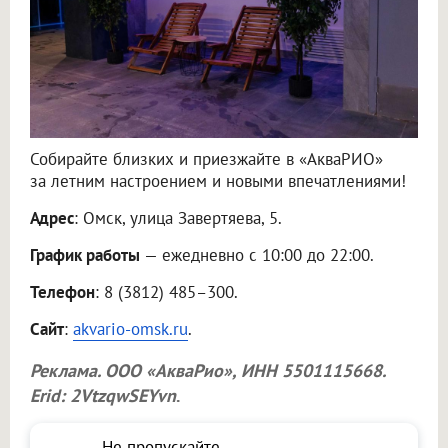
Собирайте близких и приезжайте в «АкваРИО»
за летним настроением и новыми впечатлениями!
Адрес
: Омск, улица Завертяева, 5.
График работы
— ежедневно с 10:00 до 22:00.
Телефон
: 8 (3812) 485–300.
Сайт
:
akvario-omsk.ru
.
Реклама.
ООО «АкваРио»
, ИНН 5501115668.
Erid: 2VtzqwSEYvn
.
Не пропускайте