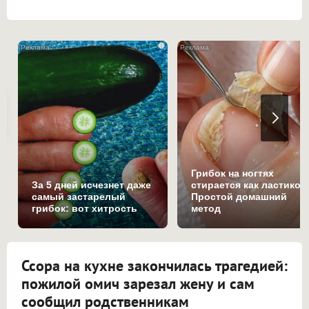
i
Грибок на ногтях
За 5 дней исчезнет даже
стирается как ластиком
самый застарелый
Простой домашний
грибок: вот хитрость
метод
Ссора на кухне закончилась трагедией:
пожилой омич зарезал жену и сам
сообщил родственникам