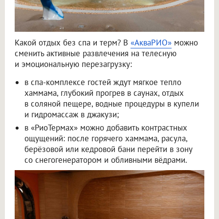
Какой отдых без спа и терм? В
«АкваРИО»
можно
сменить активные развлечения на телесную
и эмоциональную перезагрузку:
в спа-комплексе гостей ждут мягкое тепло
хаммама, глубокий прогрев в саунах, отдых
в соляной пещере, водные процедуры в купели
и гидромассаж в джакузи;
в «РиоТермах» можно добавить контрастных
ощущений: после горячего хаммама, расула,
берёзовой или кедровой бани перейти в зону
со снегогенератором и обливными вёдрами.