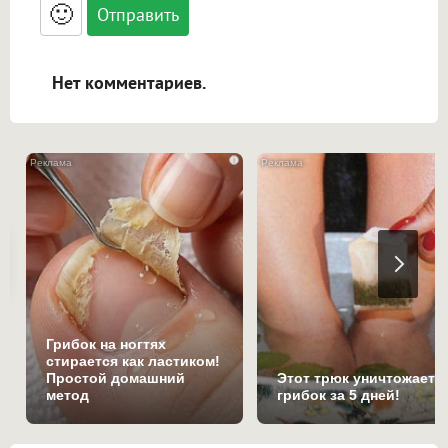
<blockquote>, <code> экранирует HTML,
🙂
адреса URL автоматически становятся
ссылками, и [img]адрес[/img] будет
открываться в новой вкладке.
Нет комментариев.
i
Грибок на ногтях
стирается как ластиком!
Простой домашний
Этот трюк уничтожает
метод
грибок за 5 дней!