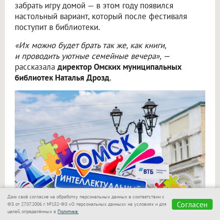
забрать игру домой — в этом году появился
настольный вариант, который после фестиваля
поступит в библиотеки.
«Их можно будет брать так же, как книги,
и проводить уютные семейные вечера», —
рассказала
директор Омских муниципальных
библиотек Наталья Дрозд
.
Даю своё согласие на обработку персональных данных в соответствии с
Согласен
ФЗ от 27.07.2006 г. №152-ФЗ «О персональных данных» на условиях и для
целей, определённых в
Политике.