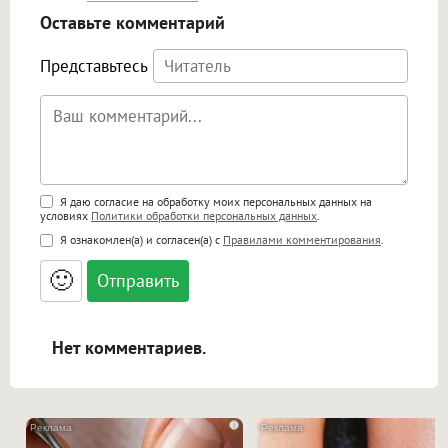
Оставьте комментарий
Представьтесь
Поддержка HTML
Я даю согласие на обработку моих персональных данных на
условиях
Политики обработки персональных данных
.
<b>, <strong>, <u>, <i>, <em>, <s>, <big>,
Я ознакомлен(а) и согласен(а) с
Правилами комментирования
.
<small>, <sup>, <sub>, <pre>, <ul>, <ol>, <li>,
<blockquote>, <code> экранирует HTML,
🙂
адреса URL автоматически становятся
ссылками, и [img]адрес[/img] будет
открываться в новой вкладке.
Нет комментариев.
i