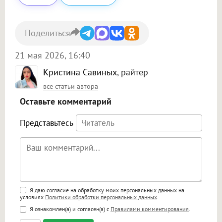
Поделиться
21 мая 2026, 16:40
Кристина Савиных
, райтер
все статьи автора
Оставьте комментарий
Представьтесь
Поддержка HTML
Я даю согласие на обработку моих персональных данных на
условиях
Политики обработки персональных данных
.
<b>, <strong>, <u>, <i>, <em>, <s>, <big>,
Я ознакомлен(а) и согласен(а) с
Правилами комментирования
.
<small>, <sup>, <sub>, <pre>, <ul>, <ol>, <li>,