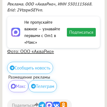
Реклама.
ООО «АкваРио»
, ИНН 5501115668.
Erid: 2VtzqwSEYvn
.
Не пропускайте
важное — узнавайте
Подписаться
первыми с Om1 в
«Макс»
Фото: ООО «АкваРио»
Сообщить новость
Размещение рекламы
Макс
Телеграм
Поделиться