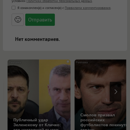
условиях
Политики обработки персональных данных
.
<b>, <strong>, <u>, <i>, <em>, <s>, <big>,
Я ознакомлен(а) и согласен(а) с
Правилами комментирования
.
<small>, <sup>, <sub>, <pre>, <ul>, <ol>, <li>,
<blockquote>, <code> экранирует HTML,
🙂
адреса URL автоматически становятся
ссылками, и [img]адрес[/img] будет
открываться в новой вкладке.
Нет комментариев.
i
Смолов призвал
Публичный удар
российских
Зеленскому от Кличко:
футболистов покинуть
это настоящий вызов
страну