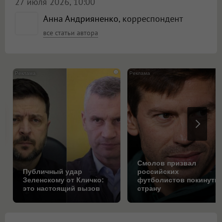
27 июля 2026, 10:00
Анна Андрияненко
, корреспондент
все статьи автора
i
Смолов призвал
Публичный удар
российских
Зеленскому от Кличко:
футболистов покинуть
это настоящий вызов
страну