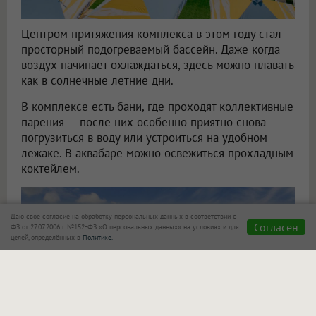
Центром притяжения комплекса в этом году стал
просторный подогреваемый бассейн. Даже когда
воздух начинает охлаждаться, здесь можно плавать
как в солнечные летние дни.
В комплексе есть бани, где проходят коллективные
парения — после них особенно приятно снова
погрузиться в воду или устроиться на удобном
лежаке. В аквабаре можно освежиться прохладным
коктейлем.
Даю своё согласие на обработку персональных данных в соответствии с
Согласен
ФЗ от 27.07.2006 г. №152-ФЗ «О персональных данных» на условиях и для
целей, определённых в
Политике.