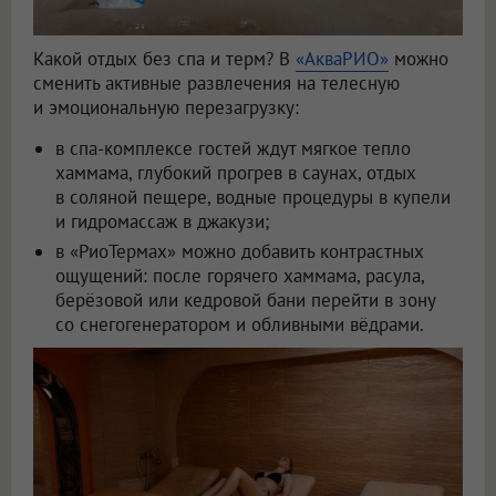
Какой отдых без спа и терм? В
«АкваРИО»
можно
сменить активные развлечения на телесную
и эмоциональную перезагрузку:
в спа-комплексе гостей ждут мягкое тепло
хаммама, глубокий прогрев в саунах, отдых
в соляной пещере, водные процедуры в купели
и гидромассаж в джакузи;
в «РиоТермах» можно добавить контрастных
ощущений: после горячего хаммама, расула,
берёзовой или кедровой бани перейти в зону
со снегогенератором и обливными вёдрами.