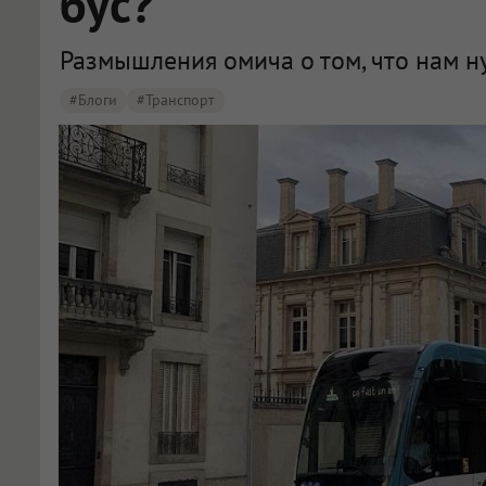
бус?
Размышления омича о том, что нам ну
#Блоги
#Транспорт
В Омске предложили запустить метробус по центру дороги