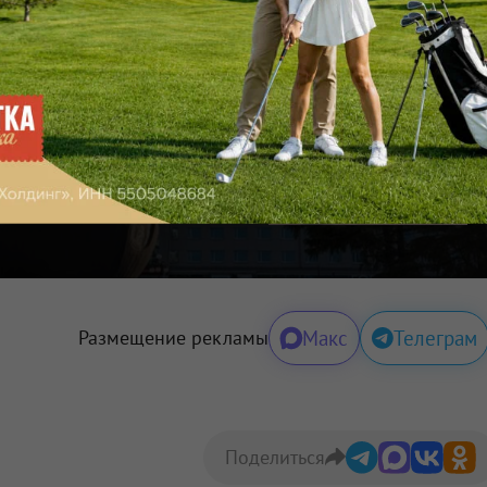
Подписаться
 — узнавайте первыми с Om1 в «Макс»
ортале Om1.ru
и: на площади
питальный
Макс
Телеграм
Размещение рекламы
Поделиться