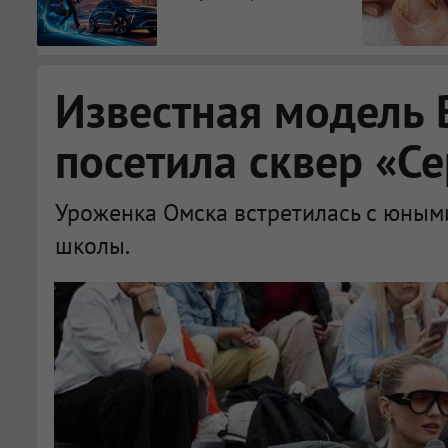
Известная модель 
посетила сквер «С
Уроженка Омска встретилась с юным
школы.
В Омске Влада Рослякова побывала в «Сердце Омска» с мамой