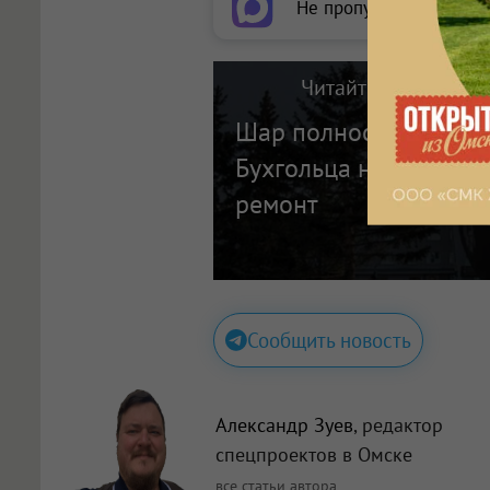
Не пропускайте важное
Читайте также на п
Шар полностью убрал
Бухгольца начался ка
ремонт
Сообщить новость
Александр Зуев
, редактор
спецпроектов в Омске
все статьи автора