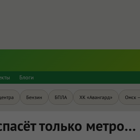
екты
Блоги
центра
Бензин
БПЛА
ХК «Авангард»
Омск —
спасёт только метро…