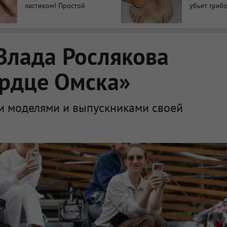
ластиком! Простой
убьет грибо
домашний метод
возьмите 
Влада Рослякова
ердце Омска»
и моделями и выпускниками своей