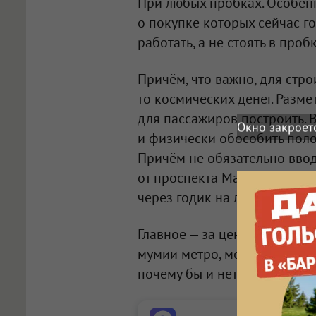
При любых пробках. Особенн
о покупке которых сейчас г
работать, а не стоять в проб
Причём, что важно, для стро
то космических денег. Разме
для пассажиров построить. 
Окно закроет
и физически обособить поло
Причём не обязательно ввод
от проспекта Маркса до прос
через годик на левый берег, 
Главное — за цену, сопоста
мумии метро, можно построи
почему бы и нет?