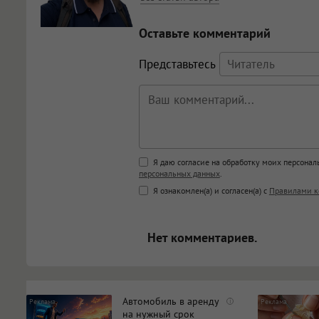
Оставьте комментарий
Представьтесь
Поддержка HTML
Я даю согласие на обработку моих персона
персональных данных
.
<b>, <strong>, <u>, <i>, <em>, <s>
Я ознакомлен(а) и согласен(а) с
Правилами к
<blockquote>, <code> экраниру
[img]адрес[/img] будет открыва
Нет комментариев.
Автомобиль в аренду
i
на нужный срок