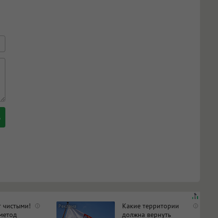
т чистыми!
Какие территории
i
i
метод
должна вернуть