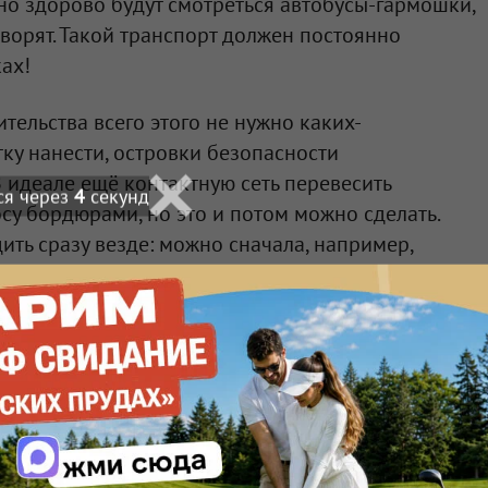
о здорово будут смотреться автобусы-гармошки,
оворят. Такой транспорт должен постоянно
ках!
ительства всего этого не нужно каких-
тку нанести, островки безопасности
В идеале ещё контактную сеть перевесить
ся через
2
секунд
су бордюрами, но это и потом можно сделать.
ить сразу везде: можно сначала, например,
пекта Мира. Потом кинуть ветку в Амур,
и так далее.
вимую со стоимостью ежегодного обслуживания
ть что-то актуальное и реально работающее. Так