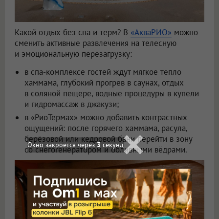
Какой отдых без спа и терм? В
«АкваРИО»
можно
сменить активные развлечения на телесную
и эмоциональную перезагрузку:
в спа-комплексе гостей ждут мягкое тепло
хаммама, глубокий прогрев в саунах, отдых
в соляной пещере, водные процедуры в купели
и гидромассаж в джакузи;
в «РиоТермах» можно добавить контрастных
ощущений: после горячего хаммама, расула,
берёзовой или кедровой бани перейти в зону
Окно закроется через
1
секунд
со снегогенератором и обливными вёдрами.