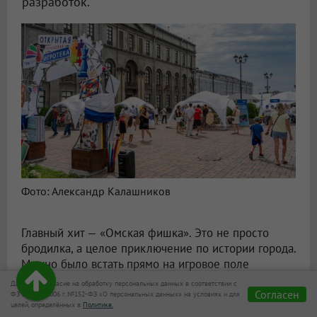
разработок.
Фото: Александр Калашников
Главный хит — «Омская фишка». Это не просто
бродилка, а целое приключение по истории города.
Можно было встать прямо на игровое поле
размером 5 на 5 метров и шагать по маршруту,
Даю своё согласие на обработку персональных данных в соответствии с
Согласен
узнавая новые факты об Омске. А если захотелось
ФЗ от 27.07.2006 г. №152-ФЗ «О персональных данных» на условиях и для
целей, определённых в
Политике.
забрать игру домой — в этом году появился