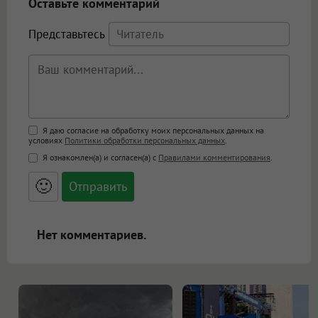
Оставьте комментарий
Представьтесь
Поддержка HTML
Я даю согласие на обработку моих персональных данных на
условиях
Политики обработки персональных данных
.
<b>, <strong>, <u>, <i>, <em>, <s>, <big>,
Я ознакомлен(а) и согласен(а) с
Правилами комментирования
.
<small>, <sup>, <sub>, <pre>, <ul>, <ol>, <li>,
<blockquote>, <code> экранирует HTML,
🙂
адреса URL автоматически становятся
ссылками, и [img]адрес[/img] будет
открываться в новой вкладке.
Нет комментариев.