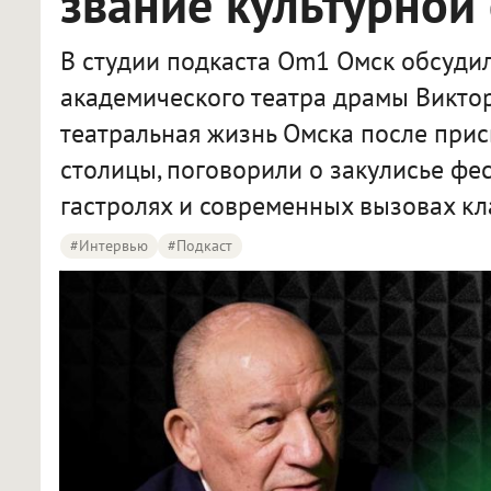
звание культурной
В студии подкаста Om1 Омск обсуди
академического театра драмы Викто
театральная жизнь Омска после прис
столицы, поговорили о закулисье фе
гастролях и современных вызовах кл
#интервью
#подкаст
Директор Омского театра драмы рассказал омичам о подготовке к фестивалю «Золотая маска»