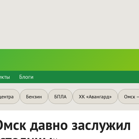
екты
Блоги
центра
Бензин
БПЛА
ХК «Авангард»
Омск —
Омск давно заслужил