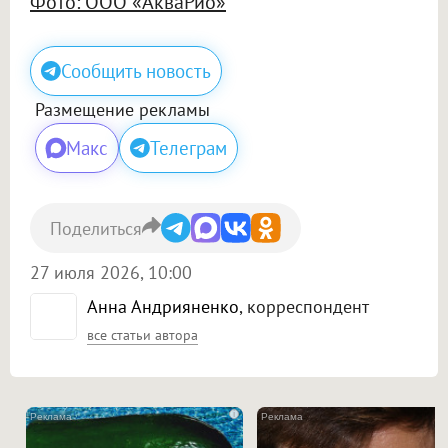
Фото: ООО «АкваРио»
Сообщить новость
Размещение рекламы
Макс
Телеграм
Поделиться
27 июля 2026, 10:00
Анна Андрияненко
, корреспондент
все статьи автора
i