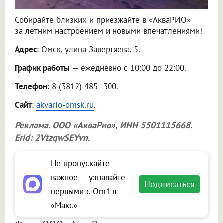
Собирайте близких и приезжайте в «АкваРИО»
за летним настроением и новыми впечатлениями!
Адрес
: Омск, улица Завертяева, 5.
График работы
— ежедневно с 10:00 до 22:00.
Телефон
: 8 (3812) 485–300.
Сайт
:
akvario-omsk.ru
.
Реклама.
ООО «АкваРио»
, ИНН 5501115668.
Erid: 2VtzqwSEYvn
.
Не пропускайте
важное — узнавайте
Подписаться
первыми с Om1 в
«Макс»