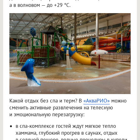
а в волновом — до +29 °C.
Какой отдых без спа и терм? В
«АкваРИО»
можно
сменить активные развлечения на телесную
и эмоциональную перезагрузку:
в спа-комплексе гостей ждут мягкое тепло
хаммама, глубокий прогрев в саунах, отдых
в соляной пещере, водные процедуры в купели