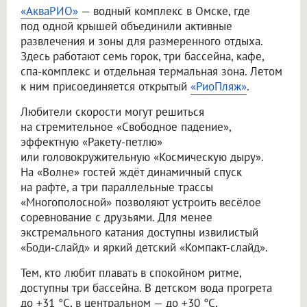
«АкваРИО»
— водный комплекс в Омске, где
под одной крышей объединили активные
развлечения и зоны для размеренного отдыха.
Здесь работают семь горок, три бассейна, кафе,
спа-комплекс и отдельная термальная зона. Летом
к ним присоединяется открытый
«РиоПляж»
.
Любители скорости могут решиться
на стремительное «Свободное падение»,
эффектную «Ракету-петлю»
или головокружительную «Космическую дыру».
На «Волне» гостей ждёт динамичный спуск
на рафте, а три параллельные трассы
«Многополосной» позволяют устроить весёлое
соревнование с друзьями. Для менее
экстремального катания доступны извилистый
«Боди-слайд» и яркий детский «Компакт-слайд».
Тем, кто любит плавать в спокойном ритме,
доступны три бассейна. В детском вода прогрета
до +31 °C, в центральном — до +30 °C,