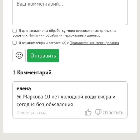
Поддержка HTML
Я даю согласие на обработку моих персональных данных на
условиях
Политики обработки персональных данных
.
<b>, <strong>, <u>, <i>, <em>, <s>, <big>,
Я ознакомлен(а) и согласен(а) с
Правилами комментирования
.
<small>, <sup>, <sub>, <pre>, <ul>, <ol>, <li>,
<blockquote>, <code> экранирует HTML,
🙂
адреса URL автоматически становятся
ссылками, и [img]адрес[/img] будет
открываться в новой вкладке.
1 Комментарий
елена
Ул Маркова 10 нет холодной воды вчера и
сегодня без обьявления
Ответить
2 месяца назад