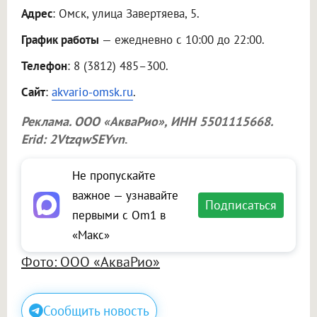
Адрес
: Омск, улица Завертяева, 5.
График работы
— ежедневно с 10:00 до 22:00.
Телефон
: 8 (3812) 485–300.
Сайт
:
akvario-omsk.ru
.
Реклама.
ООО «АкваРио»
, ИНН 5501115668.
Erid: 2VtzqwSEYvn
.
Не пропускайте
важное — узнавайте
Подписаться
первыми с Om1 в
«Макс»
Фото: ООО «АкваРио»
Сообщить новость