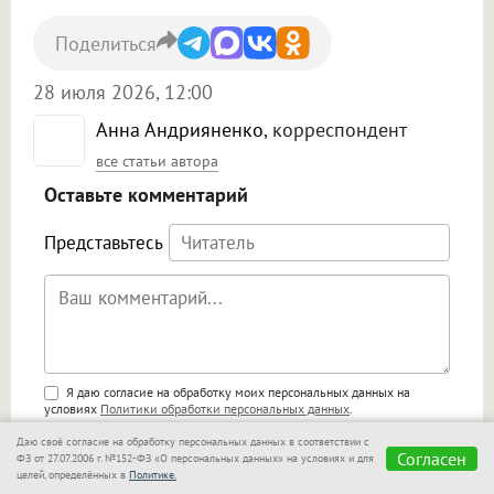
Поделиться
28 июля 2026, 12:00
Анна Андрияненко
, корреспондент
все статьи автора
Оставьте комментарий
Представьтесь
Поддержка HTML
Я даю согласие на обработку моих персональных данных на
условиях
Политики обработки персональных данных
.
<b>, <strong>, <u>, <i>, <em>, <s>, <big>,
Я ознакомлен(а) и согласен(а) с
Правилами комментирования
.
Даю своё согласие на обработку персональных данных в соответствии с
<small>, <sup>, <sub>, <pre>, <ul>, <ol>, <li>,
Согласен
ФЗ от 27.07.2006 г. №152-ФЗ «О персональных данных» на условиях и для
<blockquote>, <code> экранирует HTML,
🙂
целей, определённых в
Политике.
адреса URL автоматически становятся