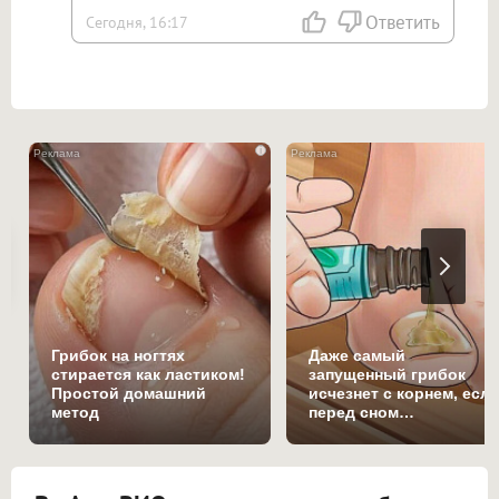
Ответить
Сегодня, 16:17
i
Грибок на ногтях
Даже самый
стирается как ластиком!
запущенный грибок
Простой домашний
исчезнет с корнем, есл
метод
перед сном…