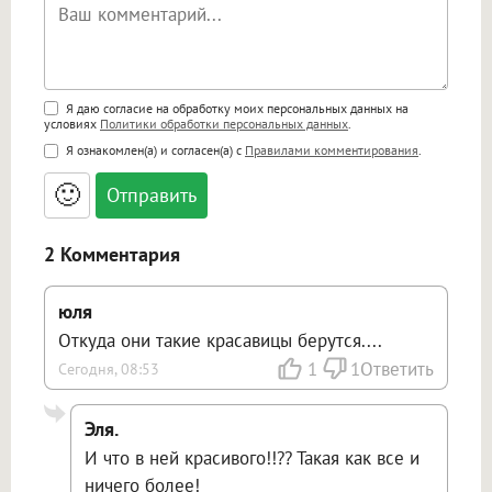
Поддержка HTML
Я даю согласие на обработку моих персональных данных на
условиях
Политики обработки персональных данных
.
<b>, <strong>, <u>, <i>, <em>, <s>, <big>,
Я ознакомлен(а) и согласен(а) с
Правилами комментирования
.
<small>, <sup>, <sub>, <pre>, <ul>, <ol>, <li>,
<blockquote>, <code> экранирует HTML,
🙂
адреса URL автоматически становятся
ссылками, и [img]адрес[/img] будет
открываться в новой вкладке.
2 Комментария
юля
Откуда они такие красавицы берутся....
1
1
Ответить
Сегодня, 08:53
Эля.
И что в ней красивого!!?? Такая как все и
ничего более!