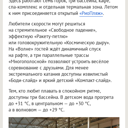
Здесь работают семь горок, три бассейна, кафе,
спа-комплекс и отдельная термальная зона. Летом
к ним присоединяется открытый
«РиоПляж»
.
Любители скорости могут решиться
на стремительное «Свободное падение»,
эффектную «Ракету-петлю»
или головокружительную «Космическую дыру».
На «Волне» гостей ждёт динамичный спуск
на рафте, а три параллельные трассы
«Многополосной» позволяют устроить весёлое
соревнование с друзьями. Для менее
экстремального катания доступны извилистый
«Боди-слайд» и яркий детский «Компакт-слайд».
Тем, кто любит плавать в спокойном ритме,
доступны три бассейна. В детском вода прогрета
до +31 °C, в центральном — до +30 °C,
а в волновом — до +29 °C.