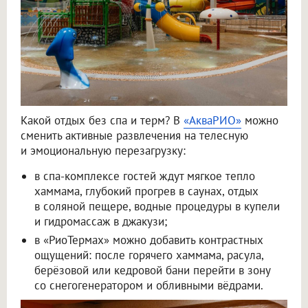
Какой отдых без спа и терм? В
«АкваРИО»
можно
сменить активные развлечения на телесную
и эмоциональную перезагрузку:
в спа-комплексе гостей ждут мягкое тепло
хаммама, глубокий прогрев в саунах, отдых
в соляной пещере, водные процедуры в купели
и гидромассаж в джакузи;
в «РиоТермах» можно добавить контрастных
ощущений: после горячего хаммама, расула,
берёзовой или кедровой бани перейти в зону
со снегогенератором и обливными вёдрами.