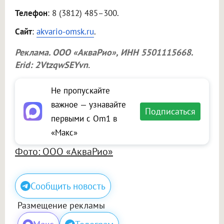
Телефон
: 8 (3812) 485–300.
Сайт
:
akvario-omsk.ru
.
Реклама.
ООО «АкваРио»
, ИНН 5501115668.
Erid: 2VtzqwSEYvn
.
Не пропускайте
важное — узнавайте
Подписаться
первыми с Om1 в
«Макс»
Фото: ООО «АкваРио»
Сообщить новость
Размещение рекламы