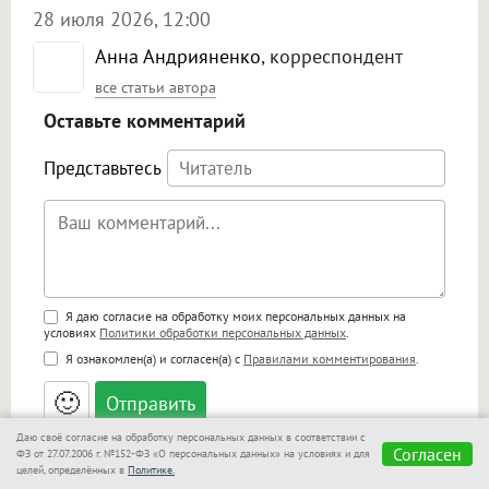
28 июля 2026, 12:00
Анна Андрияненко
, корреспондент
все статьи автора
Оставьте комментарий
Представьтесь
Поддержка HTML
Я даю согласие на обработку моих персональных данных на
условиях
Политики обработки персональных данных
.
<b>, <strong>, <u>, <i>, <em>, <s>, <big>,
Я ознакомлен(а) и согласен(а) с
Правилами комментирования
.
<small>, <sup>, <sub>, <pre>, <ul>, <ol>, <li>,
<blockquote>, <code> экранирует HTML,
🙂
адреса URL автоматически становятся
ссылками, и [img]адрес[/img] будет
Даю своё согласие на обработку персональных данных в соответствии с
открываться в новой вкладке.
Согласен
ФЗ от 27.07.2006 г. №152-ФЗ «О персональных данных» на условиях и для
целей, определённых в
Политике.
Нет комментариев.