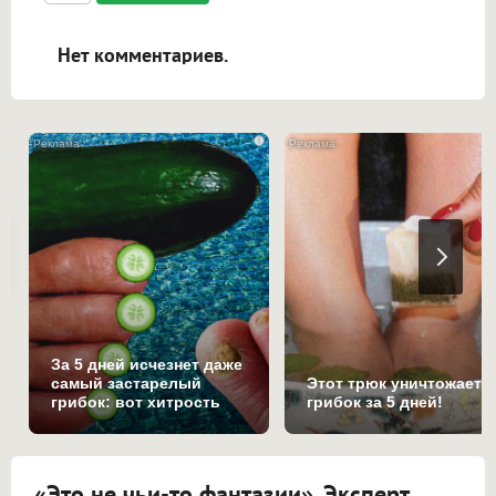
ссылками, и [img]адрес[/img] будет
открываться в новой вкладке.
Нет комментариев.
i
За 5 дней исчезнет даже
самый застарелый
Этот трюк уничтожает
грибок: вот хитрость
грибок за 5 дней!
«Это не чьи-то фантазии». Эксперт