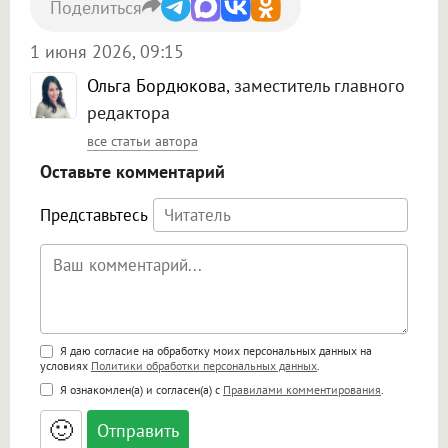
Поделиться
1 июня 2026, 09:15
Ольга Бордюкова
, заместитель главного
редактора
все статьи автора
Оставьте комментарий
Представьтесь
Поддержка HTML
Я даю согласие на обработку моих персональных данных на
условиях
Политики обработки персональных данных
.
<b>, <strong>, <u>, <i>, <em>, <s>, <big>,
Я ознакомлен(а) и согласен(а) с
Правилами комментирования
.
<small>, <sup>, <sub>, <pre>, <ul>, <ol>, <li>,
<blockquote>, <code> экранирует HTML,
🙂
адреса URL автоматически становятся