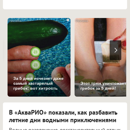
i
За 5 дней исчезнет даже
самый застарелый
Этот трюк уничтожает
грибок: вот хитрость
грибок за 5 дней!
В «АкваРИО» показали, как разбавить
летние дни водными приключениями
Водные развлечения, восстановительный отдых