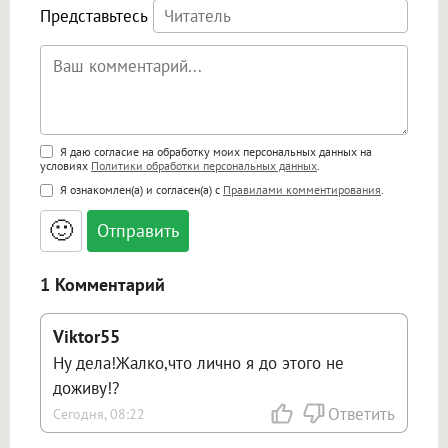
Представьтесь
Поддержка HTML
Я даю согласие на обработку моих персональных данных на
условиях
Политики обработки персональных данных
.
<b>, <strong>, <u>, <i>, <em>, <s>, <big>,
Я ознакомлен(а) и согласен(а) с
Правилами комментирования
.
<small>, <sup>, <sub>, <pre>, <ul>, <ol>, <li>,
<blockquote>, <code> экранирует HTML,
🙂
адреса URL автоматически становятся
ссылками, и [img]адрес[/img] будет
открываться в новой вкладке.
1 Комментарий
Viktor55
Ну дела!Жалко,что лично я до этого не
доживу!?
Ответить
Сегодня, 08:22