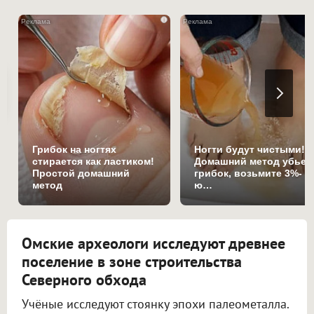
i
Грибок на ногтях
Ногти будут чистыми!
стирается как ластиком!
Домашний метод убьет
Простой домашний
грибок, возьмите 3%-
метод
ю…
Омские археологи исследуют древнее
поселение в зоне строительства
Северного обхода
Учёные исследуют стоянку эпохи палеометалла.