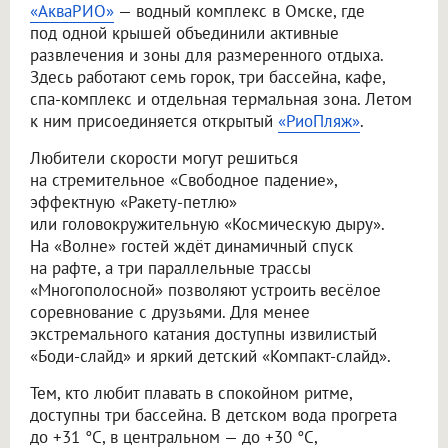
«АкваРИО»
— водный комплекс в Омске, где
под одной крышей объединили активные
развлечения и зоны для размеренного отдыха.
Здесь работают семь горок, три бассейна, кафе,
спа-комплекс и отдельная термальная зона. Летом
к ним присоединяется открытый
«РиоПляж»
.
Любители скорости могут решиться
на стремительное «Свободное падение»,
эффектную «Ракету-петлю»
или головокружительную «Космическую дыру».
На «Волне» гостей ждёт динамичный спуск
на рафте, а три параллельные трассы
«Многополосной» позволяют устроить весёлое
соревнование с друзьями. Для менее
экстремального катания доступны извилистый
«Боди-слайд» и яркий детский «Компакт-слайд».
Тем, кто любит плавать в спокойном ритме,
доступны три бассейна. В детском вода прогрета
до +31 °C, в центральном — до +30 °C,