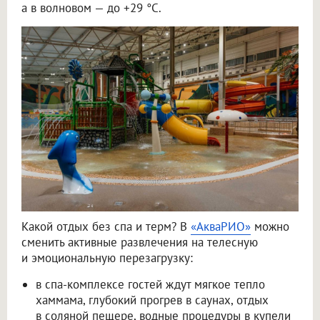
а в волновом — до +29 °C.
Какой отдых без спа и терм? В
«АкваРИО»
можно
сменить активные развлечения на телесную
и эмоциональную перезагрузку:
в спа-комплексе гостей ждут мягкое тепло
хаммама, глубокий прогрев в саунах, отдых
в соляной пещере, водные процедуры в купели