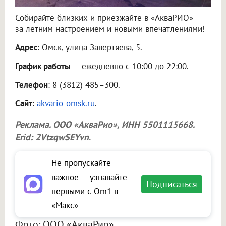
Собирайте близких и приезжайте в «АкваРИО»
за летним настроением и новыми впечатлениями!
Адрес
: Омск, улица Завертяева, 5.
График работы
— ежедневно с 10:00 до 22:00.
Телефон
: 8 (3812) 485–300.
Сайт
:
akvario-omsk.ru
.
Реклама.
ООО «АкваРио»
, ИНН 5501115668.
Erid: 2VtzqwSEYvn
.
Не пропускайте
важное — узнавайте
Подписаться
первыми с Om1 в
«Макс»
Фото: ООО «АкваРио»