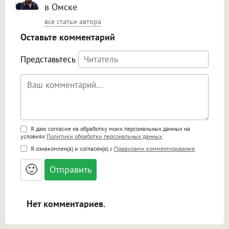
в Омске
все статьи автора
Оставьте комментарий
Представьтесь
Поддержка HTML
Я даю согласие на обработку моих персональных данных на
условиях
Политики обработки персональных данных
.
<b>, <strong>, <u>, <i>, <em>, <s>, <big>,
Я ознакомлен(а) и согласен(а) с
Правилами комментирования
.
<small>, <sup>, <sub>, <pre>, <ul>, <ol>, <li>,
<blockquote>, <code> экранирует HTML,
🙂
адреса URL автоматически становятся
ссылками, и [img]адрес[/img] будет
открываться в новой вкладке.
Нет комментариев.