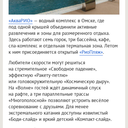
«АкваРИО»
— водный комплекс в Омске, где
под одной крышей объединили активные
развлечения и зоны для размеренного отдыха.
Здесь работают семь горок, три бассейна, кафе,
спа-комплекс и отдельная термальная зона. Летом
к ним присоединяется открытый
«РиоПляж»
.
Любители скорости могут решиться
на стремительное «Свободное падение»,
эффектную «Ракету-петлю»
или головокружительную «Космическую дыру».
На «Волне» гостей ждёт динамичный спуск
на рафте, а три параллельные трассы
«Многополосной» позволяют устроить весёлое
соревнование с друзьями. Для менее
экстремального катания доступны извилистый
«Боди-слайд» и яркий детский «Компакт-слайд».