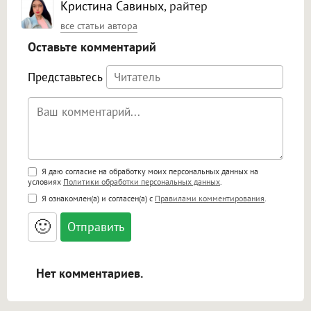
Кристина Савиных
, райтер
все статьи автора
Оставьте комментарий
Представьтесь
Поддержка HTML
Я даю согласие на обработку моих персональных данных на
условиях
Политики обработки персональных данных
.
<b>, <strong>, <u>, <i>, <em>, <s>, <big>,
Я ознакомлен(а) и согласен(а) с
Правилами комментирования
.
<small>, <sup>, <sub>, <pre>, <ul>, <ol>, <li>,
<blockquote>, <code> экранирует HTML,
🙂
адреса URL автоматически становятся
ссылками, и [img]адрес[/img] будет
открываться в новой вкладке.
Нет комментариев.