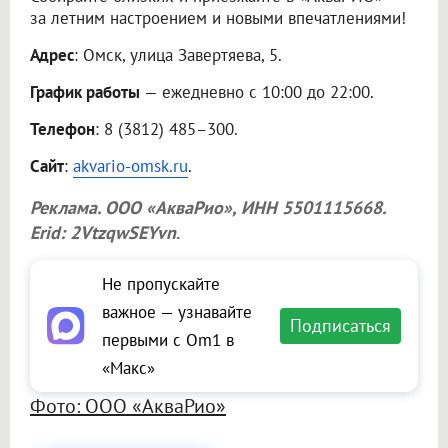
за летним настроением и новыми впечатлениями!
Адрес
: Омск, улица Завертяева, 5.
График работы
— ежедневно с 10:00 до 22:00.
Телефон
: 8 (3812) 485–300.
Сайт
:
akvario-omsk.ru
.
Реклама.
ООО «АкваРио»
, ИНН 5501115668.
Erid: 2VtzqwSEYvn
.
Не пропускайте
важное — узнавайте
Подписаться
первыми с Om1 в
«Макс»
Фото: ООО «АкваРио»