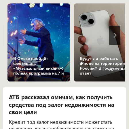
В Омске пройдёт
Будут ли работать
фестиваль
iPhone на территории
«Музыкальный пикник»:
России? В Госдуме дал
полная программа на 7 и
ответ
8 августа
АТБ рассказал омичам, как получить
средства под залог недвижимости на
свои цели
Кредит под залог недвижимости может стать
решением, когда требуется крупная сумма на