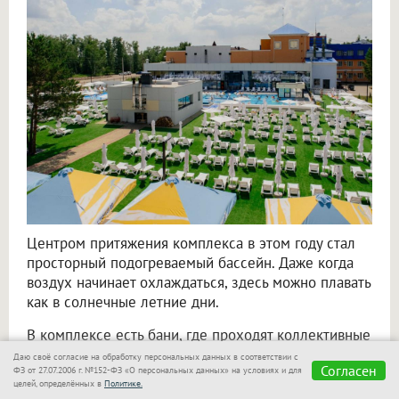
Центром притяжения комплекса в этом году стал
просторный подогреваемый бассейн. Даже когда
воздух начинает охлаждаться, здесь можно плавать
как в солнечные летние дни.
В комплексе есть бани, где проходят коллективные
парения — после них особенно приятно снова
Даю своё согласие на обработку персональных данных в соответствии с
Согласен
ФЗ от 27.07.2006 г. №152-ФЗ «О персональных данных» на условиях и для
погрузиться в воду или устроиться на удобном
целей, определённых в
Политике.
лежаке. В аквабаре можно освежиться прохладным