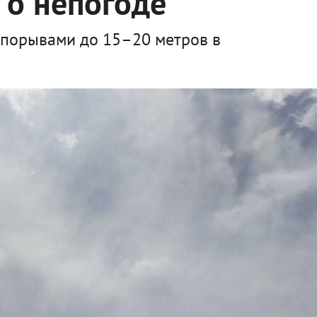
 о непогоде
р порывами до 15–20 метров в