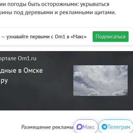
ии погоды быть осторожными: укрываться
ашины под деревьями и рекламными щитами.
Подписаться
 — узнавайте первыми с Om1 в «Макс»
ортале Om1.ru
одные в Омске
ару
Макс
Телеграм
Размещение рекламы