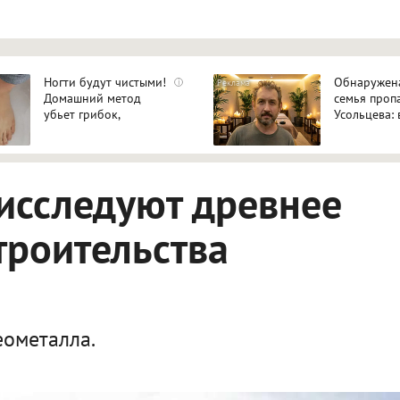
Ногти будут чистыми!
Обнаружен
i
Домашний метод
семья проп
убьет грибок,
Усольцева: 
возьмите 3%-ю…
жена и доч
исследуют древнее
троительства
еометалла.