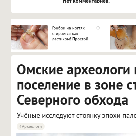
Нет комментариев.
Грибок на ногтях
i
стирается как
ластиком! Простой
домашний метод
Омские археологи 
поселение в зоне с
Северного обхода
Учёные исследуют стоянку эпохи пал
#археологи