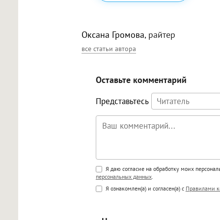
Оксана Громова
, райтер
все статьи автора
Оставьте комментарий
Представьтесь
Поддержка HTML
Я даю согласие на обработку моих персона
персональных данных
.
<b>, <strong>, <u>, <i>, <em>, <s>
Я ознакомлен(а) и согласен(а) с
Правилами к
<blockquote>, <code> экраниру
[img]адрес[/img] будет открыва