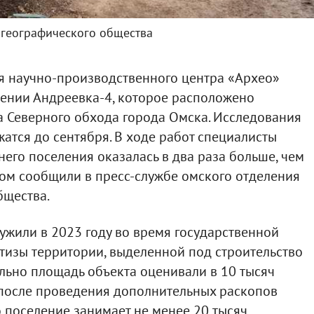
 географического общества
я научно-производственного центра «Архео»
лении Андреевка-4, которое расположено
а Северного обхода города Омска. Исследования
жатся до сентября. В ходе работ специалисты
него поселения оказалась в два раза больше, чем
том сообщили в пресс-службе омского отделения
бщества.
жили в 2023 году во время государственной
тизы территории, выделенной под строительство
льно площадь объекта оценивали в 10 тысяч
 после проведения дополнительных раскопов
о поселение занимает не менее 20 тысяч