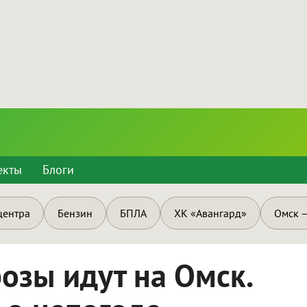
екты
Блоги
центра
Бензин
БПЛА
ХК «Авангард»
Омск —
озы идут на Омск.