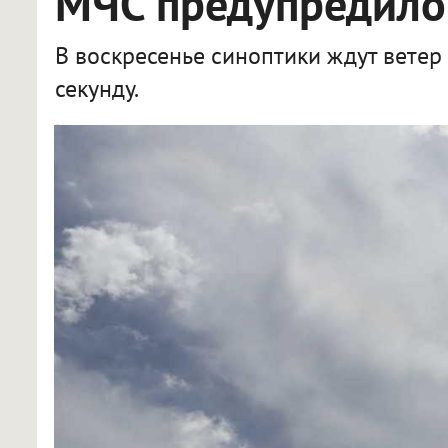
МЧС предупредило
В воскресенье синоптики ждут вете
секунду.
МЧС предупредило о непогоде в Омской области