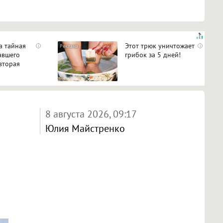
а тайная
Этот трюк уничтожает
i
i
авшего
грибок за 5 дней!
вторая
ь
8 августа 2026, 09:17
Юлия Майстренко