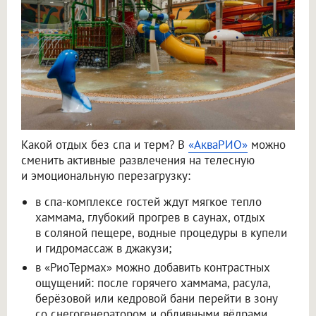
Какой отдых без спа и терм? В
«АкваРИО»
можно
сменить активные развлечения на телесную
и эмоциональную перезагрузку:
в спа-комплексе гостей ждут мягкое тепло
хаммама, глубокий прогрев в саунах, отдых
в соляной пещере, водные процедуры в купели
и гидромассаж в джакузи;
в «РиоТермах» можно добавить контрастных
ощущений: после горячего хаммама, расула,
берёзовой или кедровой бани перейти в зону
со снегогенератором и обливными вёдрами.