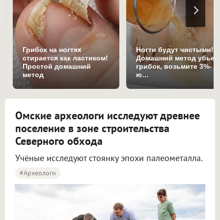
Грибок на ногтях
Ногти будут чистыми!
стирается как ластиком!
Домашний метод убьет
Простой домашний
грибок, возьмите 3%-
метод
ю…
Омские археологи исследуют древнее
поселение в зоне строительства
Северного обхода
Учёные исследуют стоянку эпохи палеометалла.
#археологи
Омские археологи исследуют древнее поселение около Северного обхода