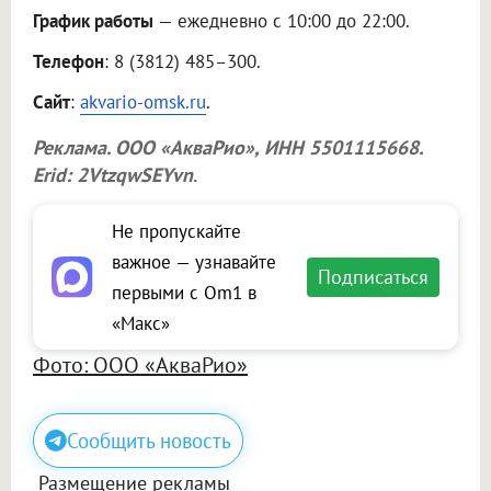
График работы
— ежедневно с 10:00 до 22:00.
Телефон
: 8 (3812) 485–300.
Сайт
:
akvario-omsk.ru
.
Реклама.
ООО «АкваРио»
, ИНН 5501115668.
Erid: 2VtzqwSEYvn
.
Не пропускайте
важное — узнавайте
Подписаться
первыми с Om1 в
«Макс»
Фото: ООО «АкваРио»
Сообщить новость
Размещение рекламы