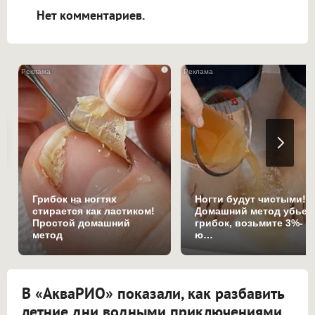
Нет комментариев.
i
Грибок на ногтях
Ногти будут чистыми!
стирается как ластиком!
Домашний метод убьет
Простой домашний
грибок, возьмите 3%-
метод
ю…
В «АкваРИО» показали, как разбавить
летние дни водными приключениями