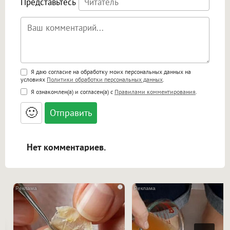
Представьтесь
Поддержка HTML
Я даю согласие на обработку моих персональных данных на
условиях
Политики обработки персональных данных
.
<b>, <strong>, <u>, <i>, <em>, <s>, <big>,
Я ознакомлен(а) и согласен(а) с
Правилами комментирования
.
<small>, <sup>, <sub>, <pre>, <ul>, <ol>, <li>,
<blockquote>, <code> экранирует HTML,
🙂
адреса URL автоматически становятся
ссылками, и [img]адрес[/img] будет
открываться в новой вкладке.
Нет комментариев.
i