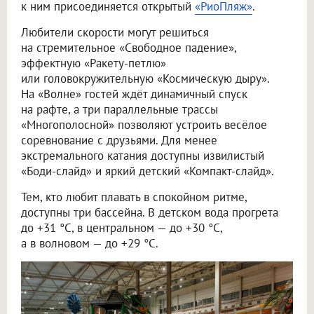
к ним присоединяется открытый
«РиоПляж»
.
Любители скорости могут решиться
на стремительное «Свободное падение»,
эффектную «Ракету-петлю»
или головокружительную «Космическую дыру».
На «Волне» гостей ждёт динамичный спуск
на рафте, а три параллельные трассы
«Многополосной» позволяют устроить весёлое
соревнование с друзьями. Для менее
экстремального катания доступны извилистый
«Боди-слайд» и яркий детский «Компакт-слайд».
Тем, кто любит плавать в спокойном ритме,
доступны три бассейна. В детском вода прогрета
до +31 °C, в центральном — до +30 °C,
а в волновом — до +29 °C.