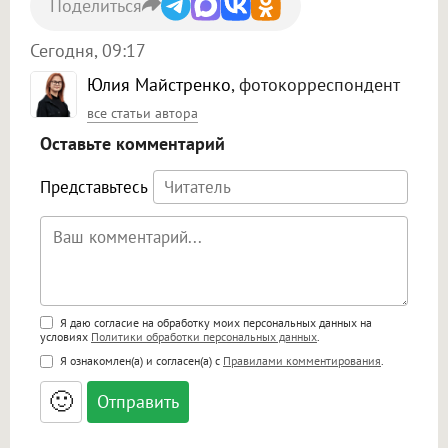
Поделиться
Сегодня, 09:17
Юлия Майстренко
, фотокорреспондент
все статьи автора
Оставьте комментарий
Представьтесь
Поддержка HTML
Я даю согласие на обработку моих персональных данных на
условиях
Политики обработки персональных данных
.
<b>, <strong>, <u>, <i>, <em>, <s>, <big>,
Я ознакомлен(а) и согласен(а) с
Правилами комментирования
.
<small>, <sup>, <sub>, <pre>, <ul>, <ol>, <li>,
<blockquote>, <code> экранирует HTML,
🙂
адреса URL автоматически становятся
ссылками, и [img]адрес[/img] будет
открываться в новой вкладке.