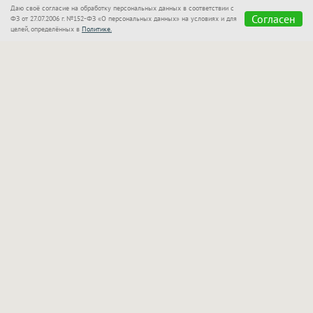
Даю своё согласие на обработку персональных данных в соответствии с
Согласен
ФЗ от 27.07.2006 г. №152-ФЗ «О персональных данных» на условиях и для
целей, определённых в
Политике.
«Сказка»
также позаботилась о семьях с детьми!
Для маленьких гостей оборудован отдельный
бассейн, который находится в поле зрения
родителей. Взрослые могут спокойно отдыхать
рядом и следить за играми своих малышей.