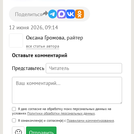
Поделиться
12 июня 2026, 09:14
Оксана Громова
, райтер
все статьи автора
Оставьте комментарий
Представьтесь
Поддержка HTML
Я даю согласие на обработку моих персональных данных на
условиях
Политики обработки персональных данных
.
<b>, <strong>, <u>, <i>, <em>, <s>, <big>,
Я ознакомлен(а) и согласен(а) с
Правилами комментирования
.
<small>, <sup>, <sub>, <pre>, <ul>, <ol>, <li>,
<blockquote>, <code> экранирует HTML,
🙂
адреса URL автоматически становятся