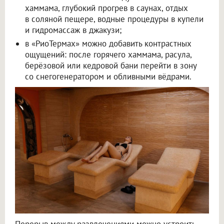
хаммама, глубокий прогрев в саунах, отдых
в соляной пещере, водные процедуры в купели
и гидромассаж в джакузи;
в «РиоТермах» можно добавить контрастных
ощущений: после горячего хаммама, расула,
берёзовой или кедровой бани перейти в зону
со снегогенератором и обливными вёдрами.
Перерыв между развлечениями можно устроить