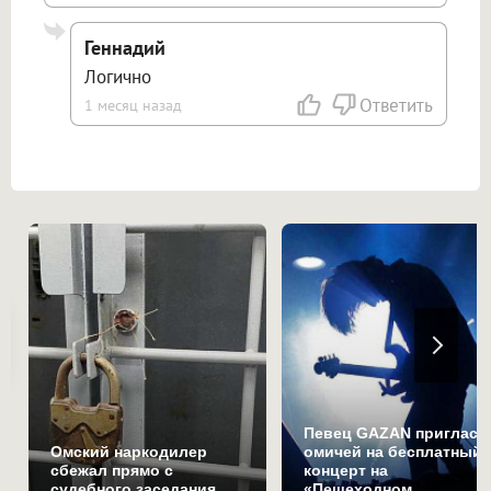
Геннадий
Логично
Ответить
1 месяц назад
Певец GAZAN пригласи
Омский наркодилер
омичей на бесплатный
сбежал прямо с
концерт на
судебного заседания
«Пешеходном