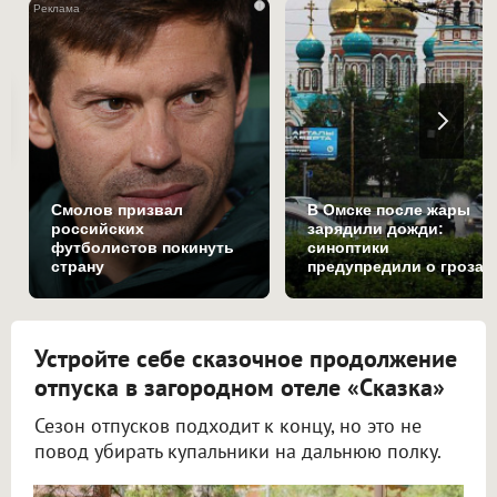
i
Смолов призвал
В Омске после жары
российских
зарядили дожди:
футболистов покинуть
синоптики
страну
предупредили о грозах
и ливнях
Устройте себе сказочное продолжение
отпуска в загородном отеле «Сказка»
Сезон отпусков подходит к концу, но это не
повод убирать купальники на дальнюю полку.