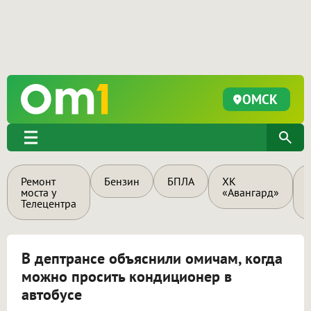
ОМСК
Ремонт
Бензин
БПЛА
ХК
моста у
«Авангард»
Телецентра
В дептрансе объяснили омичам, когда
можно просить кондиционер в
автобусе