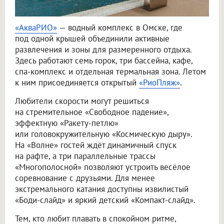
«АкваРИО»
— водный комплекс в Омске, где
под одной крышей объединили активные
развлечения и зоны для размеренного отдыха.
Здесь работают семь горок, три бассейна, кафе,
спа-комплекс и отдельная термальная зона. Летом
к ним присоединяется открытый
«РиоПляж»
.
Любители скорости могут решиться
на стремительное «Свободное падение»,
эффектную «Ракету-петлю»
или головокружительную «Космическую дыру».
На «Волне» гостей ждёт динамичный спуск
на рафте, а три параллельные трассы
«Многополосной» позволяют устроить весёлое
соревнование с друзьями. Для менее
экстремального катания доступны извилистый
«Боди-слайд» и яркий детский «Компакт-слайд».
Тем, кто любит плавать в спокойном ритме,