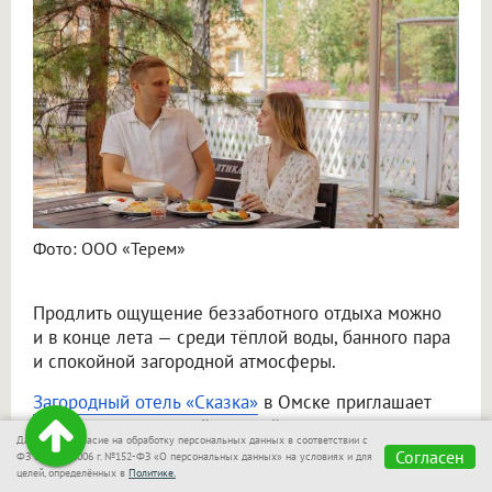
Фото: ООО «Терем»
Продлить ощущение беззаботного отдыха можно
и в конце лета — среди тёплой воды, банного пара
и спокойной загородной атмосферы.
Загородный отель «Сказка»
в Омске приглашает
вас сохранить летний настрой даже в прохладную
Даю своё согласие на обработку персональных данных в соответствии с
погоду. Здесь вы сможете провести целый день
Согласен
ФЗ от 27.07.2006 г. №152-ФЗ «О персональных данных» на условиях и для
в термальном комплексе, а потом остаться
целей, определённых в
Политике.