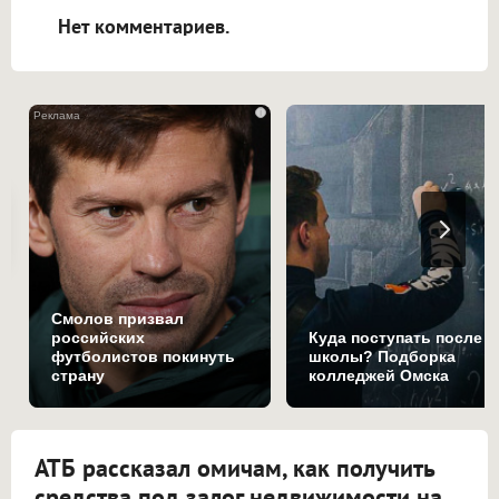
Нет комментариев.
i
Смолов призвал
российских
Куда поступать после
футболистов покинуть
школы? Подборка
страну
колледжей Омска
АТБ рассказал омичам, как получить
средства под залог недвижимости на