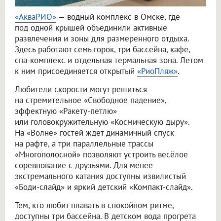
«АкваРИО»
— водный комплекс в Омске, где
под одной крышей объединили активные
развлечения и зоны для размеренного отдыха.
Здесь работают семь горок, три бассейна, кафе,
спа-комплекс и отдельная термальная зона. Летом
к ним присоединяется открытый
«РиоПляж»
.
Любители скорости могут решиться
на стремительное «Свободное падение»,
эффектную «Ракету-петлю»
или головокружительную «Космическую дыру».
На «Волне» гостей ждёт динамичный спуск
на рафте, а три параллельные трассы
«Многополосной» позволяют устроить весёлое
соревнование с друзьями. Для менее
экстремального катания доступны извилистый
«Боди-слайд» и яркий детский «Компакт-слайд».
Тем, кто любит плавать в спокойном ритме,
доступны три бассейна. В детском вода прогрета