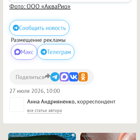
Фото: ООО «АкваРио»
Сообщить новость
Размещение рекламы
Макс
Телеграм
Поделиться
27 июля 2026, 10:00
Анна Андрияненко
, корреспондент
все статьи автора
i