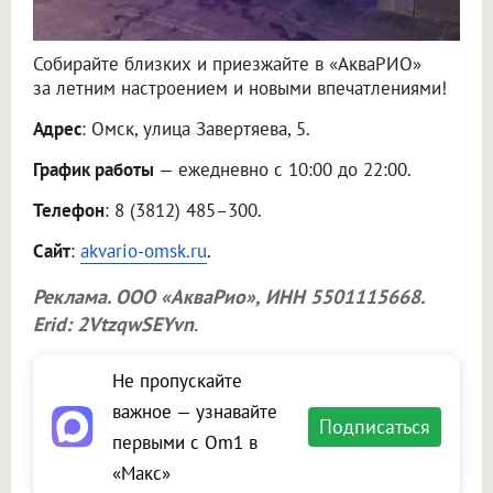
Собирайте близких и приезжайте в «АкваРИО»
за летним настроением и новыми впечатлениями!
Адрес
: Омск, улица Завертяева, 5.
График работы
— ежедневно с 10:00 до 22:00.
Телефон
: 8 (3812) 485–300.
Сайт
:
akvario-omsk.ru
.
Реклама.
ООО «АкваРио»
, ИНН 5501115668.
Erid: 2VtzqwSEYvn
.
Не пропускайте
важное — узнавайте
Подписаться
первыми с Om1 в
«Макс»