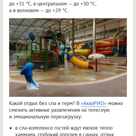
до +31 °C, в центральном — до +30 °C,
а в волновом — до +29 °C.
Какой отдых без спа и терм? В
«АкваРИО»
можно
сменить активные развлечения на телесную
и эмоциональную перезагрузку:
в спа-комплексе гостей ждут мягкое тепло
хаммама, глубокий прогрев в саунах, отдых