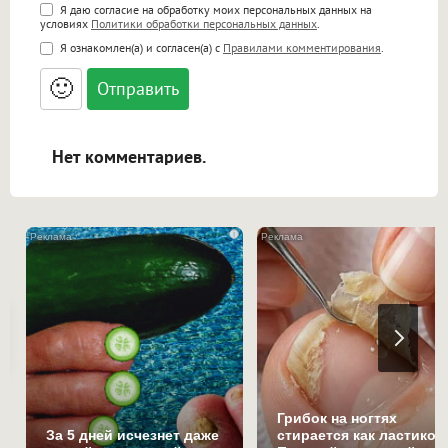
Поддержка HTML
Я даю согласие на обработку моих персональных данных на
условиях
Политики обработки персональных данных
.
<b>, <strong>, <u>, <i>, <em>, <s>, <big>,
Я ознакомлен(а) и согласен(а) с
Правилами комментирования
.
<small>, <sup>, <sub>, <pre>, <ul>, <ol>, <li>,
<blockquote>, <code> экранирует HTML,
🙂
адреса URL автоматически становятся
ссылками, и [img]адрес[/img] будет
открываться в новой вкладке.
Нет комментариев.
i
Грибок на ногтях
За 5 дней исчезнет даже
стирается как ластиком