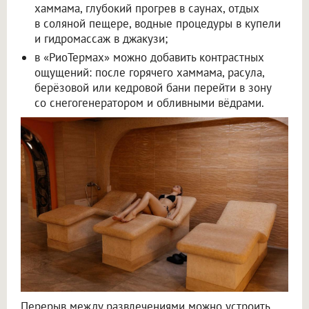
хаммама, глубокий прогрев в саунах, отдых
в соляной пещере, водные процедуры в купели
и гидромассаж в джакузи;
в «РиоТермах» можно добавить контрастных
ощущений: после горячего хаммама, расула,
берёзовой или кедровой бани перейти в зону
со снегогенератором и обливными вёдрами.
Перерыв между развлечениями можно устроить