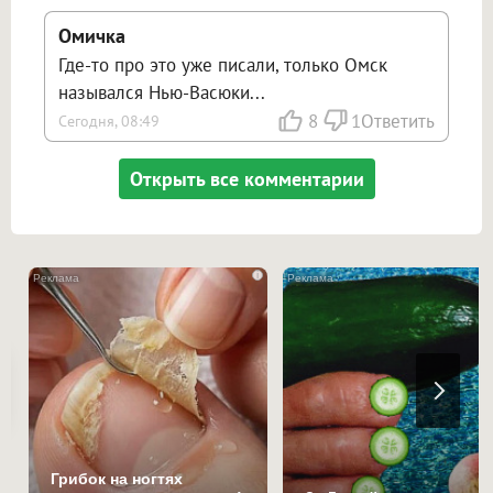
Омичка
Где-то про это уже писали, только Омск
назывался Нью-Васюки...
8
1
Ответить
Сегодня, 08:49
Открыть все комментарии
i
Грибок на ногтях