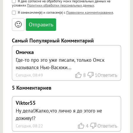
Поддержка HTML
Я даю согласие на обработку моих персональных данных на
условиях
Политики обработки персональных данных
.
<b>, <strong>, <u>, <i>, <em>, <s>, <big>,
Я ознакомлен(а) и согласен(а) с
Правилами комментирования
.
<small>, <sup>, <sub>, <pre>, <ul>, <ol>, <li>,
<blockquote>, <code> экранирует HTML,
🙂
адреса URL автоматически становятся
ссылками, и [img]адрес[/img] будет
открываться в новой вкладке.
Самый Популярный Комментарий
Омичка
Где-то про это уже писали, только Омск
назывался Нью-Васюки...
8
1
Ответить
Сегодня, 08:49
5 Комментариев
Viktor55
Ну дела!Жалко,что лично я до этого не
доживу!?
4
Ответить
Сегодня, 08:22