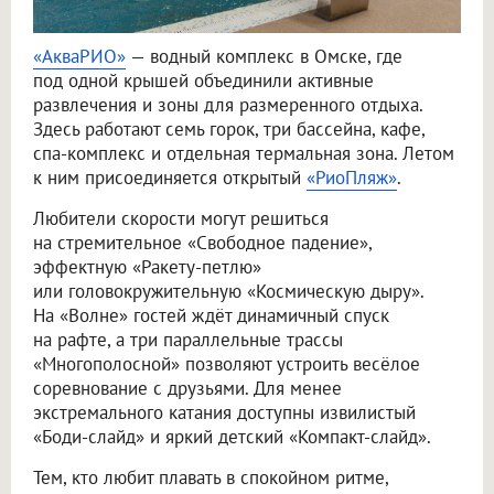
«АкваРИО»
— водный комплекс в Омске, где
под одной крышей объединили активные
развлечения и зоны для размеренного отдыха.
Здесь работают семь горок, три бассейна, кафе,
спа-комплекс и отдельная термальная зона. Летом
к ним присоединяется открытый
«РиоПляж»
.
Любители скорости могут решиться
на стремительное «Свободное падение»,
эффектную «Ракету-петлю»
или головокружительную «Космическую дыру».
На «Волне» гостей ждёт динамичный спуск
на рафте, а три параллельные трассы
«Многополосной» позволяют устроить весёлое
соревнование с друзьями. Для менее
экстремального катания доступны извилистый
«Боди-слайд» и яркий детский «Компакт-слайд».
Тем, кто любит плавать в спокойном ритме,