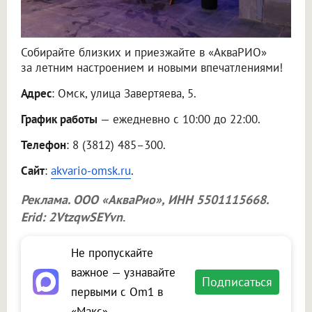
Собирайте близких и приезжайте в «АкваРИО»
за летним настроением и новыми впечатлениями!
Адрес
: Омск, улица Завертяева, 5.
График работы
— ежедневно с 10:00 до 22:00.
Телефон
: 8 (3812) 485–300.
Сайт
:
akvario-omsk.ru
.
Реклама.
ООО «АкваРио»
, ИНН 5501115668.
Erid: 2VtzqwSEYvn
.
Не пропускайте
важное — узнавайте
Подписаться
первыми с Om1 в
«Макс»