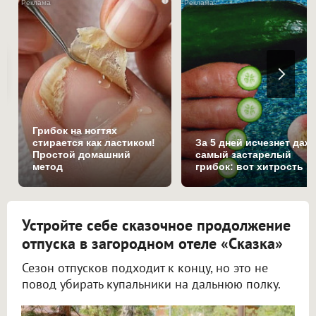
i
Грибок на ногтях
стирается как ластиком!
За 5 дней исчезнет даж
Простой домашний
самый застарелый
метод
грибок: вот хитрость
Устройте себе сказочное продолжение
отпуска в загородном отеле «Сказка»
Сезон отпусков подходит к концу, но это не
повод убирать купальники на дальнюю полку.