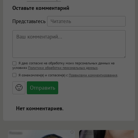
Оставьте комментарий
Представьтесь
Поддержка HTML
Я даю согласие на обработку моих персональных данных на
условиях
Политики обработки персональных данных
.
<b>, <strong>, <u>, <i>, <em>, <s>, <big>,
Я ознакомлен(а) и согласен(а) с
Правилами комментирования
.
<small>, <sup>, <sub>, <pre>, <ul>, <ol>, <li>,
<blockquote>, <code> экранирует HTML,
🙂
адреса URL автоматически становятся
ссылками, и [img]адрес[/img] будет
открываться в новой вкладке.
Нет комментариев.
i