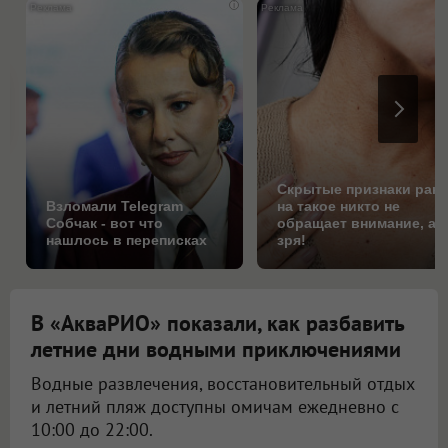
i
Скрытые признаки рака
Взломали Telegram
на такое никто не
Собчак - вот что
обращает внимание, а
нашлось в переписках
зря!
В «АкваРИО» показали, как разбавить
летние дни водными приключениями
Водные развлечения, восстановительный отдых
и летний пляж доступны омичам ежедневно с
10:00 до 22:00.