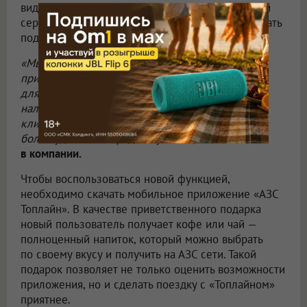
виды топлива доступны в данный момент. Новый
сервис помогает спланировать маршрут, подобрать
подходящую АЗС и избежать лишних поездок.
«Мы продолжаем развивать мобильное
приложение как единый цифровой сервис
для автомобилистов. Возможность проверить
наличие топлива перед поездкой помогает
клиентам экономить время и делает заправку
более удобной и предсказуемой»,
—
отметили
в компании.
Чтобы воспользоваться новой функцией,
необходимо скачать мобильное приложение «АЗС
Топлайн». В качестве приветственного подарка
новый пользователь получает кофе или чай —
полноценный напиток, который можно выбрать
по своему вкусу и получить на АЗС сети. Такой
подарок позволяет не только оценить возможности
приложения, но и сделать поездку с «Топлайном»
приятнее.