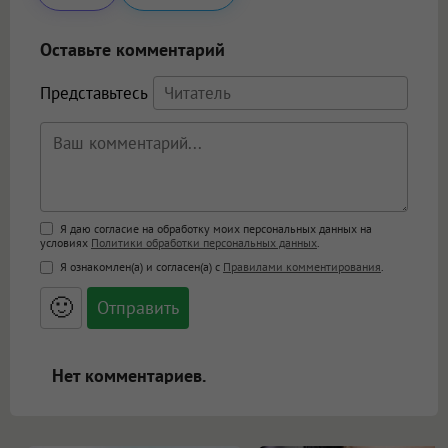
Оставьте комментарий
Представьтесь
Поддержка HTML
Я даю согласие на обработку моих персональных данных на
условиях
Политики обработки персональных данных
.
<b>, <strong>, <u>, <i>, <em>, <s>, <big>,
Я ознакомлен(а) и согласен(а) с
Правилами комментирования
.
<small>, <sup>, <sub>, <pre>, <ul>, <ol>, <li>,
<blockquote>, <code> экранирует HTML,
🙂
адреса URL автоматически становятся
ссылками, и [img]адрес[/img] будет
открываться в новой вкладке.
Нет комментариев.