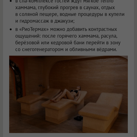
в спа-комплексе гостей ждут мягкое тепло
хаммама, глубокий прогрев в саунах, отдых
в соляной пещере, водные процедуры в купели
и гидромассаж в джакузи;
в «РиоТермах» можно добавить контрастных
ощущений: после горячего хаммама, расула,
берёзовой или кедровой бани перейти в зону
со снегогенератором и обливными вёдрами.