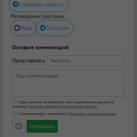
Сообщить новость
Размещение рекламы
Макс
Телеграм
Оставьте комментарий
Представьтесь
Поддержка HTML
Я даю согласие на обработку моих персональных данных на
условиях
Политики обработки персональных данных
.
<b>, <strong>, <u>, <i>, <em>, <s>, <big>,
Я ознакомлен(а) и согласен(а) с
Правилами комментирования
.
<small>, <sup>, <sub>, <pre>, <ul>, <ol>, <li>,
<blockquote>, <code> экранирует HTML,
🙂
адреса URL автоматически становятся
ссылками, и [img]адрес[/img] будет