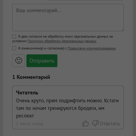
Поддержка HTML
Я даю согласие на обработку моих персональных данных на
условиях
Политики обработки персональных данных
.
<b>, <strong>, <u>, <i>, <em>, <s>, <big>,
Я ознакомлен(а) и согласен(а) с
Правилами комментирования
.
<small>, <sup>, <sub>, <pre>, <ul>, <ol>, <li>,
<blockquote>, <code> экранирует HTML,
🙂
адреса URL автоматически становятся
ссылками, и [img]адрес[/img] будет
открываться в новой вкладке.
1 Комментарий
Читатель
Очень круто, прям подрифтить можно. Кстати
там по ночам тренируются бродяги, им
респект
Ответить
1 месяц назад