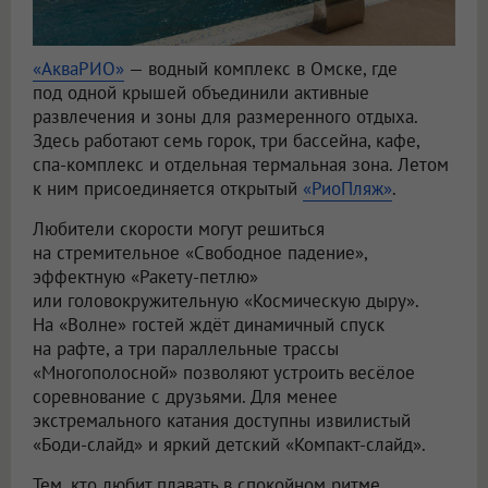
«АкваРИО»
— водный комплекс в Омске, где
под одной крышей объединили активные
развлечения и зоны для размеренного отдыха.
Здесь работают семь горок, три бассейна, кафе,
спа-комплекс и отдельная термальная зона. Летом
к ним присоединяется открытый
«РиоПляж»
.
Любители скорости могут решиться
на стремительное «Свободное падение»,
эффектную «Ракету-петлю»
или головокружительную «Космическую дыру».
На «Волне» гостей ждёт динамичный спуск
на рафте, а три параллельные трассы
«Многополосной» позволяют устроить весёлое
соревнование с друзьями. Для менее
экстремального катания доступны извилистый
«Боди-слайд» и яркий детский «Компакт-слайд».
Тем, кто любит плавать в спокойном ритме,