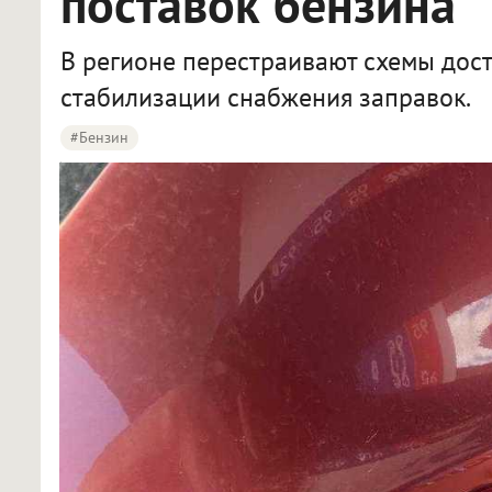
поставок бензина
В регионе перестраивают схемы дост
стабилизации снабжения заправок.
#бензин
В Омской области власти сохранили лимит на бензин при перестройке логистики