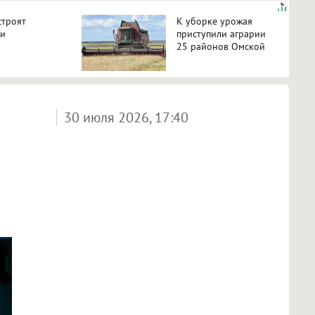
строят
К уборке урожая
ии
приступили аграрии
25 районов Омской
на пяти
области
30 июля 2026, 17:40