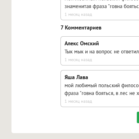
знаменитая фраза "rовна бояться
1 месяц назад
7 Комментариев
Алекс Омский
Тык мык и на вопрос не ответил
1 месяц назад
Яша Лава
мой любимый польский философ
фраза "rовна бояться, в лес не 
1 месяц назад