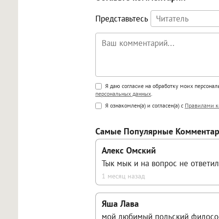
Представьтесь
Поддержка HTML
Я даю согласие на обработку моих персона
персональных данных
.
<b>, <strong>, <u>, <i>, <em>, <s>
Я ознакомлен(а) и согласен(а) с
Правилами к
<blockquote>, <code> экраниру
[img]адрес[/img] будет открыва
Самые Популярные Коммента
Алекс Омский
Тык мык и на вопрос не ответил
1 месяц назад
Яша Лава
мой любимый польский философ