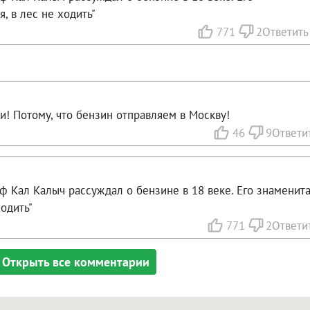
, в лес не ходить"
771
2
Ответить
и! Потому, что бензин отправляем в Москву!
46
9
Ответи
 Кал Калыч рассуждал о бензине в 18 веке. Его знаменит
ходить"
771
2
Ответи
Открыть все комментарии