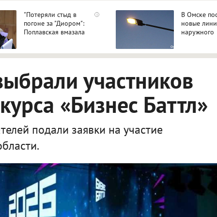
"Потеряли стыд в
В Омске по
i
погоне за "Диором":
новые лин
Поплавская вмазала
наружного
семейке Плющенко
освещения 
участках
выбрали участников
курса «Бизнес Баттл»
елей подали заявки на участие
области.