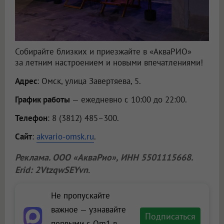
Собирайте близких и приезжайте в «АкваРИО»
за летним настроением и новыми впечатлениями!
Адрес
: Омск, улица Завертяева, 5.
График работы
— ежедневно с 10:00 до 22:00.
Телефон
: 8 (3812) 485–300.
Сайт
:
akvario-omsk.ru
.
Реклама.
ООО «АкваРио»
, ИНН 5501115668.
Erid: 2VtzqwSEYvn
.
Не пропускайте
важное — узнавайте
Подписаться
первыми с Om1 в