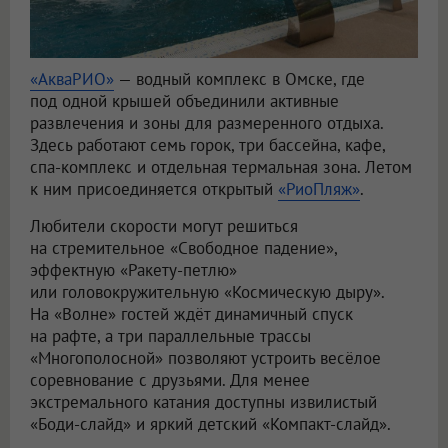
«АкваРИО»
— водный комплекс в Омске, где
под одной крышей объединили активные
развлечения и зоны для размеренного отдыха.
Здесь работают семь горок, три бассейна, кафе,
спа-комплекс и отдельная термальная зона. Летом
к ним присоединяется открытый
«РиоПляж»
.
Любители скорости могут решиться
на стремительное «Свободное падение»,
эффектную «Ракету-петлю»
или головокружительную «Космическую дыру».
На «Волне» гостей ждёт динамичный спуск
на рафте, а три параллельные трассы
«Многополосной» позволяют устроить весёлое
соревнование с друзьями. Для менее
экстремального катания доступны извилистый
«Боди-слайд» и яркий детский «Компакт-слайд».