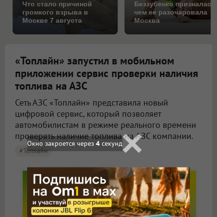
Что стало причиной
Беззубенко призналась
громкого взрыва в
чем ее разочаровала
Москве 7 августа
Москва
«Топлайн» запустил в мобильном
приложении сервис проверки наличия
топлива на АЗС
Сеть АЗС «Топлайн» представила новый
цифровой сервис, который позволяет
автомобилистам в режиме реального времени
проверять наличие топлива на АЗС компании.
Окно закроется через
2
секунд
#Топлайн