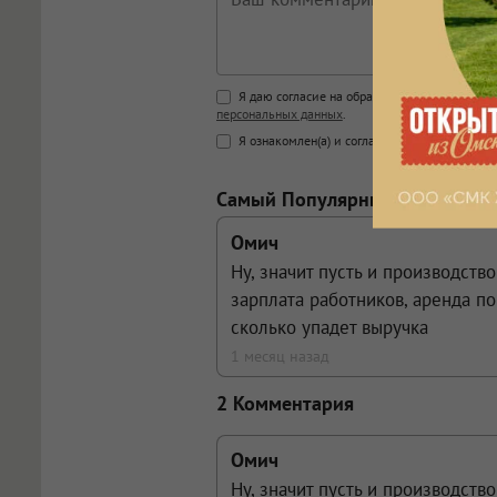
Поддержка HTML
Я даю согласие на обработку моих персона
персональных данных
.
<b>, <strong>, <u>, <i>, <em>, <s>
Я ознакомлен(а) и согласен(а) с
Правилами к
<blockquote>, <code> экраниру
[img]адрес[/img] будет открыва
Самый Популярный Коммента
Омич
Ну, значит пусть и производств
зарплата работников, аренда п
сколько упадет выручка
1 месяц назад
2 Комментария
Омич
Ну, значит пусть и производств