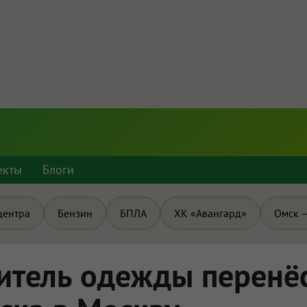
екты
Блоги
центра
Бензин
БПЛА
ХК «Авангард»
Омск —
итель одежды перенё