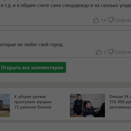
и т.д. и в общем счете сама спецодежда и на сколько упад
14
Ответи
которые не любят свой город.
1
Ответи
Открыть все комментарии
К уборке урожая
Омская УК 
приступили аграрии
356 000 ру
25 районов Омской
затопленну
области
квартиру