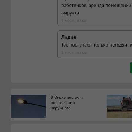
работников, аренда помещений 
выручка
1 месяц назад
Лидия
Так поступают только негодяи ,
1 месяц назад
В Омске построят
новые линии
наружного
освещения на пяти
участках