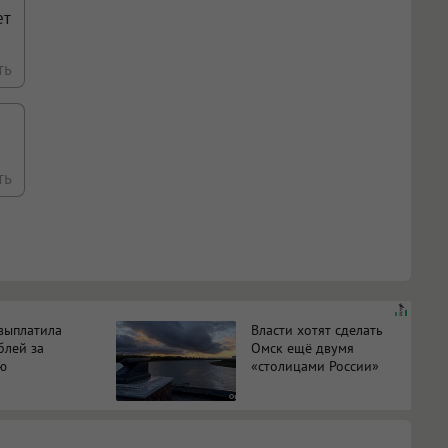
ет
ть
ть
выплатила
Власти хотят сделать
блей за
Омск ещё двумя
ю
«столицами России»