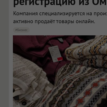
регистрацию из Ом
Компания специализируется на прои
активно продаёт товары онлайн.
#бизнес
В Омске «Магияпальто» с миллиардной выручкой сменило юрадрес на Москву в июле