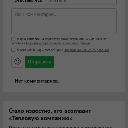
Представьтесь
Поддержка HTML
Я даю согласие на обработку моих персональных данных на
условиях
Политики обработки персональных данных
.
<b>, <strong>, <u>, <i>, <em>, <s>, <big>,
Я ознакомлен(а) и согласен(а) с
Правилами комментирования
.
<small>, <sup>, <sub>, <pre>, <ul>, <ol>, <li>,
<blockquote>, <code> экранирует HTML,
🙂
адреса URL автоматически становятся
ссылками, и [img]адрес[/img] будет
открываться в новой вкладке.
Нет комментариев.
Стало известно, кто возглавит
«Тепловую компанию»
Предыдущего главу отправили в отставку три