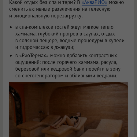
Какой отдых без спа и терм? В
«АкваРИО»
можно
сменить активные развлечения на телесную
и эмоциональную перезагрузку:
в спа-комплексе гостей ждут мягкое тепло
хаммама, глубокий прогрев в саунах, отдых
в соляной пещере, водные процедуры в купели
и гидромассаж в джакузи;
в «РиоТермах» можно добавить контрастных
ощущений: после горячего хаммама, расула,
берёзовой или кедровой бани перейти в зону
со снегогенератором и обливными вёдрами.