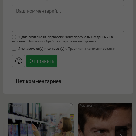
Поддержка HTML
Я даю согласие на обработку моих персональных данных на
условиях
Политики обработки персональных данных
.
<b>, <strong>, <u>, <i>, <em>, <s>, <big>,
Я ознакомлен(а) и согласен(а) с
Правилами комментирования
.
<small>, <sup>, <sub>, <pre>, <ul>, <ol>, <li>,
<blockquote>, <code> экранирует HTML,
🙂
адреса URL автоматически становятся
ссылками, и [img]адрес[/img] будет
открываться в новой вкладке.
Нет комментариев.
i