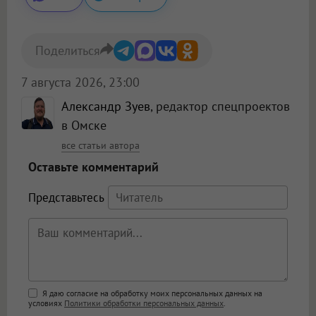
Поделиться
7 августа 2026, 23:00
Александр Зуев
, редактор спецпроектов
в Омске
все статьи автора
Оставьте комментарий
Представьтесь
Поддержка HTML
Я даю согласие на обработку моих персональных данных на
условиях
Политики обработки персональных данных
.
<b>, <strong>, <u>, <i>, <em>, <s>, <big>,