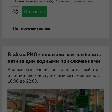
Я ознакомлен(а) и согласен(а) с
Правилами комментирования
.
<small>, <sup>, <sub>, <pre>, <ul>, <ol>, <li>,
<blockquote>, <code> экранирует HTML,
🙂
адреса URL автоматически становятся
ссылками, и [img]адрес[/img] будет
открываться в новой вкладке.
Нет комментариев.
В «АкваРИО» показали, как разбавить
летние дни водными приключениями
Водные развлечения, восстановительный отдых
и летний пляж доступны омичам ежедневно с
10:00 до 22:00.