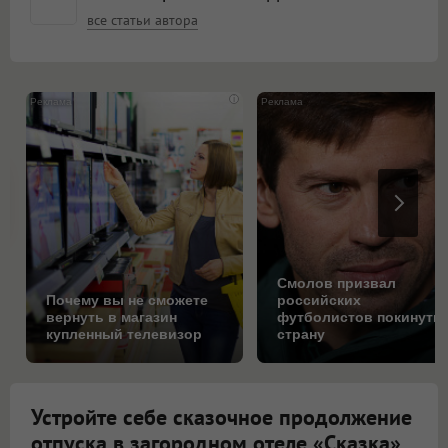
все статьи автора
i
Смолов призвал
Почему вы не сможете
российских
вернуть в магазин
футболистов покинуть
купленный телевизор
страну
Устройте себе сказочное продолжение
отпуска в загородном отеле «Сказка»