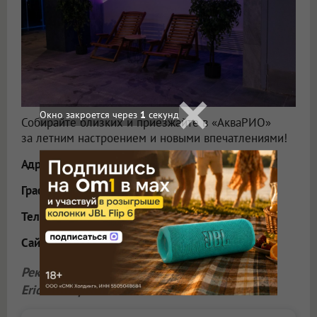
Собирайте близких и приезжайте в «АкваРИО»
за летним настроением и новыми впечатлениями!
Адрес
: Омск, улица Завертяева, 5.
График работы
— ежедневно с 10:00 до 22:00.
Телефон
: 8 (3812) 485–300.
Сайт
:
akvario-omsk.ru
.
Реклама.
ООО «АкваРио»
, ИНН 5501115668.
Erid: 2VtzqwSEYvn
.