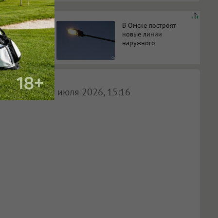
коле
В Омске построят
i
новые линии
 больше
наружного
некому
освещения на пяти
ь
участках
20 июля 2026, 15:16