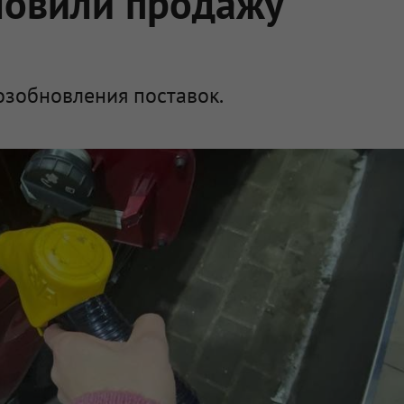
новили продажу
озобновления поставок.