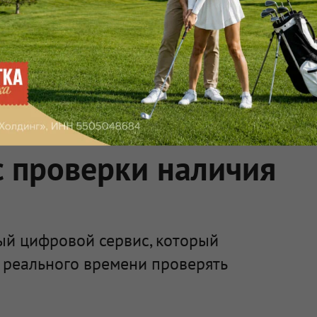
Экс-замминистра МВД
Почему в ш
i
Дагестана Исмаилов
Загитовой
получил 15 лет
стоимостью
колонии за взятки
миллиарда 
тренироват
л в мобильном
 проверки наличия
ый цифровой сервис, который
 реального времени проверять