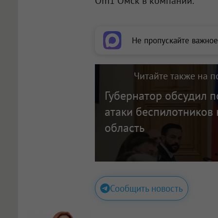
Om1 Омск в компании.
Не пропускайте важное
Читайте также на п
Губернатор обсудил п
атаки беспилотников
область
Сообщить новость