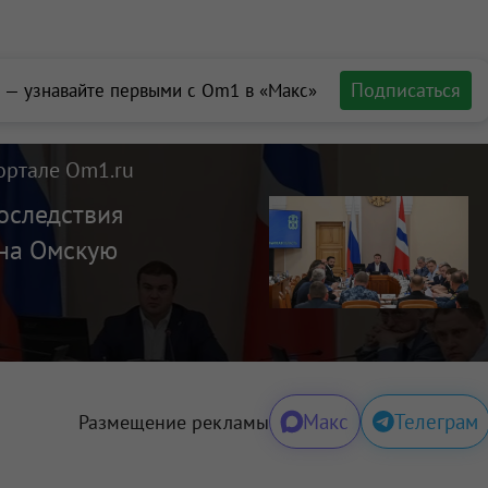
Подписаться
 — узнавайте первыми с Om1 в «Макс»
ортале Om1.ru
оследствия
 на Омскую
Макс
Телеграм
Размещение рекламы