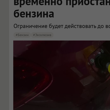
временно приоста
бензина
Ограничение будет действовать до в
#бензин
#эксклюзив