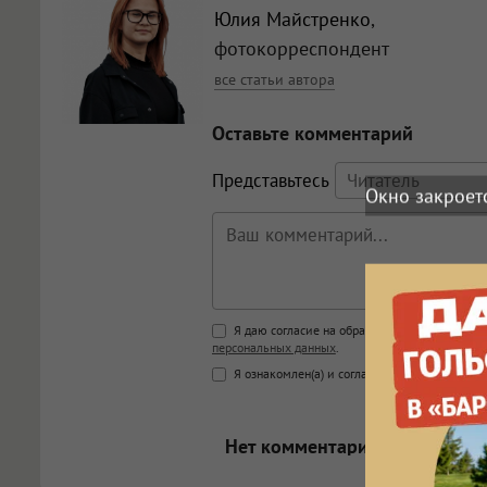
Юлия Майстренко
,
фотокорреспондент
все статьи автора
Оставьте комментарий
Представьтесь
Окно закроет
Поддержка HTML
Я даю согласие на обработку моих персона
персональных данных
.
<b>, <strong>, <u>, <i>, <em>, <s>
Я ознакомлен(а) и согласен(а) с
Правилами к
<blockquote>, <code> экраниру
[img]адрес[/img] будет открыва
Нет комментариев.