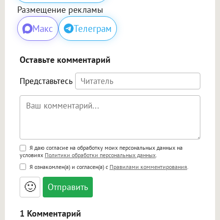
Размещение рекламы
Макс
Телеграм
Оставьте комментарий
Представьтесь
Поддержка HTML
Я даю согласие на обработку моих персональных данных на
условиях
Политики обработки персональных данных
.
<b>, <strong>, <u>, <i>, <em>, <s>, <big>,
Я ознакомлен(а) и согласен(а) с
Правилами комментирования
.
<small>, <sup>, <sub>, <pre>, <ul>, <ol>, <li>,
<blockquote>, <code> экранирует HTML,
🙂
адреса URL автоматически становятся
ссылками, и [img]адрес[/img] будет
открываться в новой вкладке.
1 Комментарий