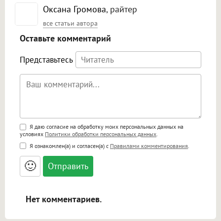
Оксана Громова
, райтер
все статьи автора
Оставьте комментарий
Представьтесь
Поддержка HTML
Я даю согласие на обработку моих персональных данных на
условиях
Политики обработки персональных данных
.
<b>, <strong>, <u>, <i>, <em>, <s>, <big>,
Я ознакомлен(а) и согласен(а) с
Правилами комментирования
.
<small>, <sup>, <sub>, <pre>, <ul>, <ol>, <li>,
<blockquote>, <code> экранирует HTML,
🙂
адреса URL автоматически становятся
ссылками, и [img]адрес[/img] будет
открываться в новой вкладке.
Нет комментариев.