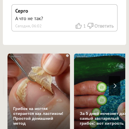
Серго
А что не так?
1
Ответить
Сегодня, 06:02
i
Грибок на ногтях
стирается как ластиком!
За 5 дней исчезнет даж
Простой домашний
самый застарелый
метод
грибок: вот хитрость