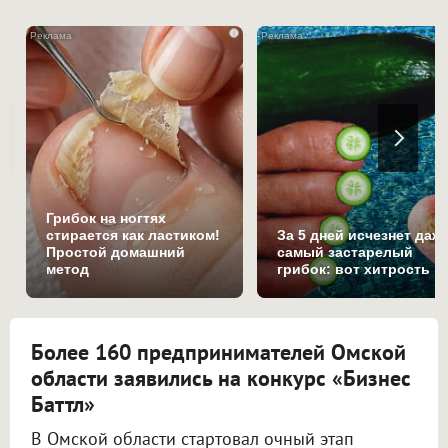
i
Грибок на ногтях
стирается как ластиком!
За 5 дней исчезнет даж
Простой домашний
самый застарелый
метод
грибок: вот хитрость
Более 160 предпринимателей Омской
области заявились на конкурс «Бизнес
Баттл»
В Омской области стартовал очный этап