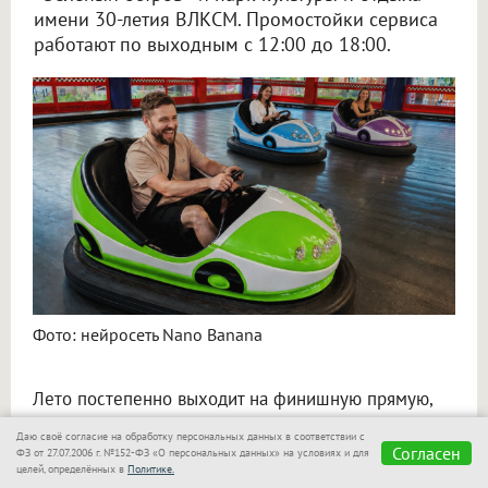
имени 30-летия ВЛКСМ. Промостойки сервиса
работают по выходным с 12:00 до 18:00.
Фото: нейросеть Nano Banana
Лето постепенно выходит на финишную прямую,
поэтому августовские выходные хочется провести
Даю своё согласие на обработку персональных данных в соответствии с
активно. Можно прокатиться на аттракционах,
Согласен
ФЗ от 27.07.2006 г. №152-ФЗ «О персональных данных» на условиях и для
прогуляться вдоль Иртыша, взять мороженое
целей, определённых в
Политике.