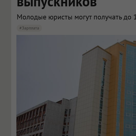
выпускников
Молодые юристы могут получать до 1
#зарплата
В Омске выпускники-юристы ОмГУ вошли в топ зарплат с 110 тысяч в 2026 году