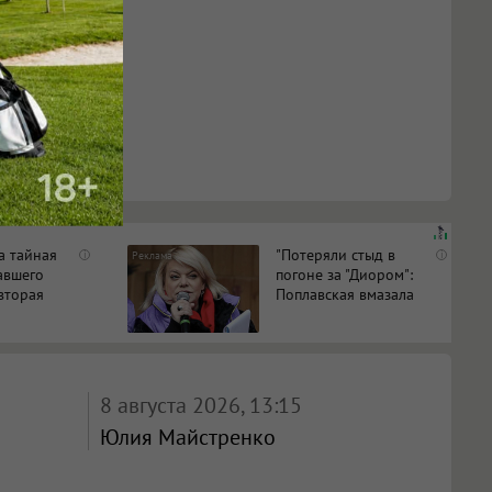
а тайная
"Потеряли стыд в
i
i
авшего
погоне за "Диором":
вторая
Поплавская вмазала
ь
семейке Плющенко
8 августа 2026, 13:15
Юлия Майстренко