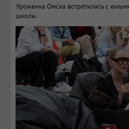
Уроженка Омска встретилась с юным
школы.
В Омске Влада Рослякова побывала в «Сердце Омска» с мамой