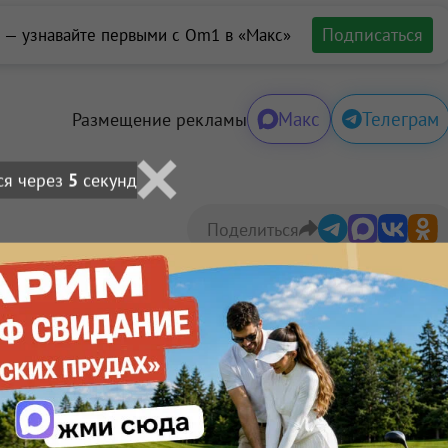
Подписаться
 — узнавайте первыми с Om1 в «Макс»
Макс
Телеграм
Размещение рекламы
ся через
3
секунд
Поделиться