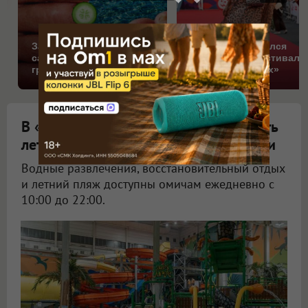
За 5 дней исчезнет даже
В Кирове открылся
самый застарелый
юбилейный фестиваль
грибок: вот хитрость
«На семи холмах»
В «АкваРИО» показали, как разбавить
летние дни водными приключениями
Водные развлечения, восстановительный отдых
и летний пляж доступны омичам ежедневно с
10:00 до 22:00.