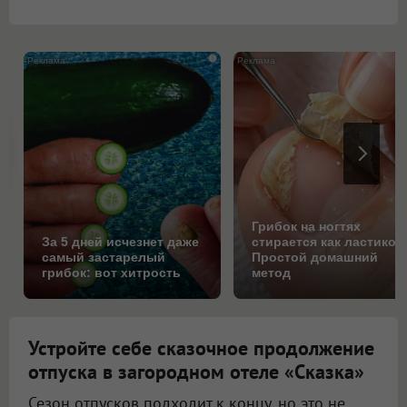
i
Грибок на ногтях
За 5 дней исчезнет даже
стирается как ластиком
самый застарелый
Простой домашний
грибок: вот хитрость
метод
Устройте себе сказочное продолжение
отпуска в загородном отеле «Сказка»
Сезон отпусков подходит к концу, но это не