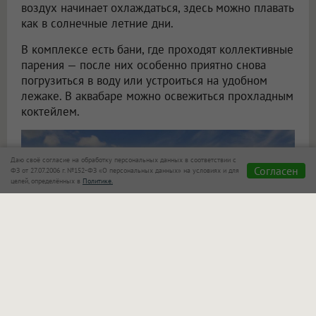
воздух начинает охлаждаться, здесь можно плавать
как в солнечные летние дни.
В комплексе есть бани, где проходят коллективные
парения — после них особенно приятно снова
погрузиться в воду или устроиться на удобном
лежаке. В аквабаре можно освежиться прохладным
коктейлем.
Даю своё согласие на обработку персональных данных в соответствии с
Согласен
ФЗ от 27.07.2006 г. №152-ФЗ «О персональных данных» на условиях и для
целей, определённых в
Политике.