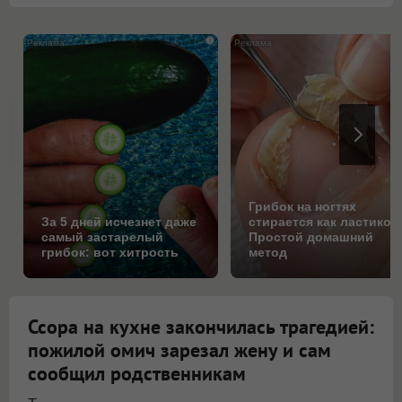
i
Грибок на ногтях
За 5 дней исчезнет даже
стирается как ластиком
самый застарелый
Простой домашний
грибок: вот хитрость
метод
Ссора на кухне закончилась трагедией:
пожилой омич зарезал жену и сам
сообщил родственникам