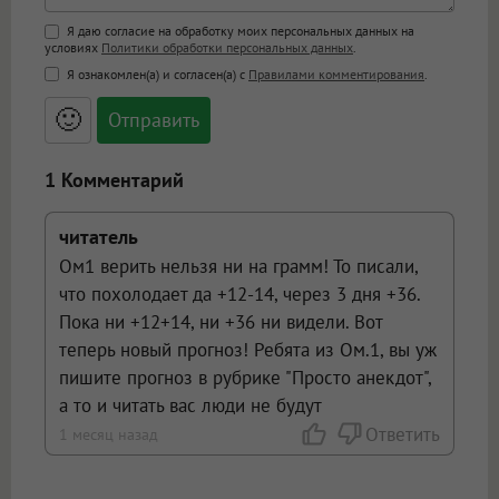
Поддержка HTML
Я даю согласие на обработку моих персональных данных на
условиях
Политики обработки персональных данных
.
<b>, <strong>, <u>, <i>, <em>, <s>, <big>,
Я ознакомлен(а) и согласен(а) с
Правилами комментирования
.
<small>, <sup>, <sub>, <pre>, <ul>, <ol>, <li>,
<blockquote>, <code> экранирует HTML,
🙂
адреса URL автоматически становятся
ссылками, и [img]адрес[/img] будет
открываться в новой вкладке.
1 Комментарий
читатель
Ом1 верить нельзя ни на грамм! То писали,
что похолодает да +12-14, через 3 дня +36.
Пока ни +12+14, ни +36 ни видели. Вот
теперь новый прогноз! Ребята из Ом.1, вы уж
пишите прогноз в рубрике "Просто анекдот",
а то и читать вас люди не будут
Ответить
1 месяц назад