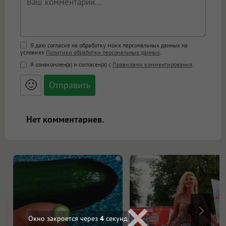
Поддержка HTML
Я даю согласие на обработку моих персональных данных на
условиях
Политики обработки персональных данных
.
<b>, <strong>, <u>, <i>, <em>, <s>, <big>,
Я ознакомлен(а) и согласен(а) с
Правилами комментирования
.
<small>, <sup>, <sub>, <pre>, <ul>, <ol>, <li>,
<blockquote>, <code> экранирует HTML,
🙂
адреса URL автоматически становятся
ссылками, и [img]адрес[/img] будет
открываться в новой вкладке.
Нет комментариев.
i
Окно закроется через
2
секунд