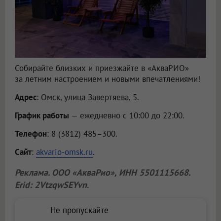
Собирайте близких и приезжайте в «АкваРИО»
за летним настроением и новыми впечатлениями!
Адрес
: Омск, улица Завертяева, 5.
График работы
— ежедневно с 10:00 до 22:00.
Телефон
: 8 (3812) 485–300.
Сайт
:
akvario-omsk.ru
.
Реклама.
ООО «АкваРио»
, ИНН 5501115668.
Erid: 2VtzqwSEYvn
.
Не пропускайте