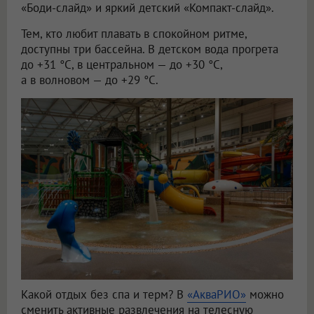
«Боди-слайд» и яркий детский «Компакт-слайд».
Тем, кто любит плавать в спокойном ритме,
доступны три бассейна. В детском вода прогрета
до +31 °C, в центральном — до +30 °C,
а в волновом — до +29 °C.
Какой отдых без спа и терм? В
«АкваРИО»
можно
сменить активные развлечения на телесную