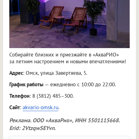
Собирайте близких и приезжайте в «АкваРИО»
за летним настроением и новыми впечатлениями!
Адрес
: Омск, улица Завертяева, 5.
График работы
— ежедневно с 10:00 до 22:00.
Телефон
: 8 (3812) 485–300.
Сайт
:
akvario-omsk.ru
.
Реклама.
ООО «АкваРио»
, ИНН 5501115668.
Erid: 2VtzqwSEYvn
.