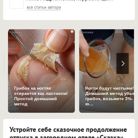
все статьи автора
i
Грибок на ногтях
Ногти будут чистыми!
стирается как ластиком!
Домашний метод убьет
Простой домашний
грибок, возьмите 3%-
метод
ю…
Устройте себе сказочное продолжение
отпуска в загородном отеле «Сказка»