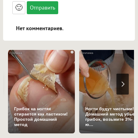
<blockquote>, <code> экранирует HTML,
🙂
адреса URL автоматически становятся
ссылками, и [img]адрес[/img] будет
открываться в новой вкладке.
Нет комментариев.
i
Грибок на ногтях
Ногти будут чистыми!
стирается как ластиком!
Домашний метод убьет
Простой домашний
грибок, возьмите 3%-
метод
ю…