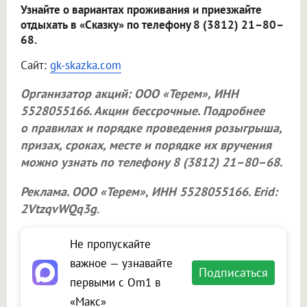
Узнайте о вариантах проживания и приезжайте
отдыхать в «Сказку» по телефону 8 (3812) 21–80–
68.
Сайт:
gk-skazka.com
Организатор акций:
ООО «Терем»
, ИНН
5528055166. Акции бессрочные. Подробнее
о правилах и порядке проведения розыгрыша,
призах, сроках, месте и порядке их вручения
можно узнать по телефону 8 (3812) 21–80–68.
Реклама.
ООО «Терем»
, ИНН 5528055166. Erid:
2VtzqvWQq3g
.
Не пропускайте
важное — узнавайте
Подписаться
первыми с Om1 в
«Макс»