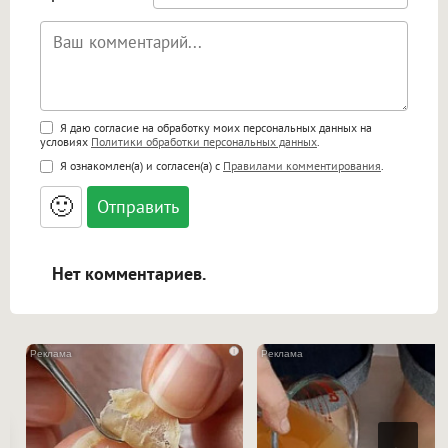
Поддержка HTML
Я даю согласие на обработку моих персональных данных на
условиях
Политики обработки персональных данных
.
<b>, <strong>, <u>, <i>, <em>, <s>, <big>,
Я ознакомлен(а) и согласен(а) с
Правилами комментирования
.
<small>, <sup>, <sub>, <pre>, <ul>, <ol>, <li>,
<blockquote>, <code> экранирует HTML,
🙂
адреса URL автоматически становятся
ссылками, и [img]адрес[/img] будет
открываться в новой вкладке.
Нет комментариев.
i