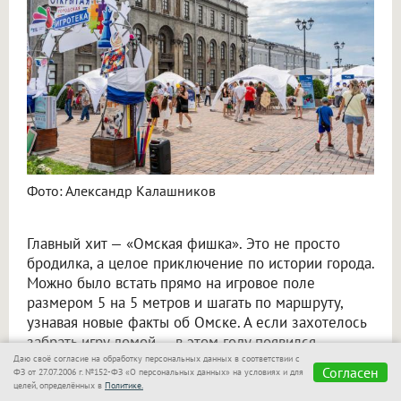
Фото: Александр Калашников
Главный хит — «Омская фишка». Это не просто
бродилка, а целое приключение по истории города.
Можно было встать прямо на игровое поле
размером 5 на 5 метров и шагать по маршруту,
узнавая новые факты об Омске. А если захотелось
забрать игру домой — в этом году появился
настольный вариант, который после фестиваля
Даю своё согласие на обработку персональных данных в соответствии с
Согласен
ФЗ от 27.07.2006 г. №152-ФЗ «О персональных данных» на условиях и для
поступит в библиотеки.
целей, определённых в
Политике.