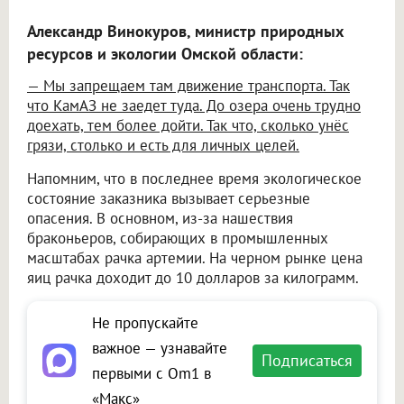
Александр Винокуров, министр природных
ресурсов и экологии Омской области:
— Мы запрещаем там движение транспорта. Так
что КамАЗ не заедет туда. До озера очень трудно
доехать, тем более дойти. Так что, сколько унёс
грязи, столько и есть для личных целей.
Напомним, что в последнее время экологическое
состояние заказника вызывает серьезные
опасения. В основном, из-за нашествия
браконьеров, собирающих в промышленных
масштабах рачка артемии. На черном рынке цена
яиц рачка доходит до 10 долларов за килограмм.
Не пропускайте
важное — узнавайте
Подписаться
первыми с Om1 в
«Макс»