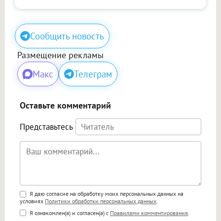
Сообщить новость
Размещение рекламы
Макс
Телеграм
Оставьте комментарий
Представьтесь
Поддержка HTML
Я даю согласие на обработку моих персональных данных на
условиях
Политики обработки персональных данных
.
<b>, <strong>, <u>, <i>, <em>, <s>, <big>,
Я ознакомлен(а) и согласен(а) с
Правилами комментирования
.
<small>, <sup>, <sub>, <pre>, <ul>, <ol>, <li>,