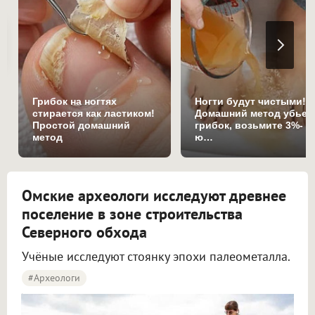
Грибок на ногтях
Ногти будут чистыми!
стирается как ластиком!
Домашний метод убьет
Простой домашний
грибок, возьмите 3%-
метод
ю…
Омские археологи исследуют древнее
поселение в зоне строительства
Северного обхода
Учёные исследуют стоянку эпохи палеометалла.
#археологи
Омские археологи исследуют древнее поселение около Северного обхода