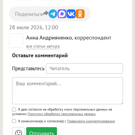
Поделиться
28 июля 2026, 12:00
Анна Андрияненко
, корреспондент
все статьи автора
Оставьте комментарий
Представьтесь
Поддержка HTML
Я даю согласие на обработку моих персональных данных на
условиях
Политики обработки персональных данных
.
<b>, <strong>, <u>, <i>, <em>, <s>, <big>,
Я ознакомлен(а) и согласен(а) с
Правилами комментирования
.
<small>, <sup>, <sub>, <pre>, <ul>, <ol>, <li>,
<blockquote>, <code> экранирует HTML,
🙂
адреса URL автоматически становятся