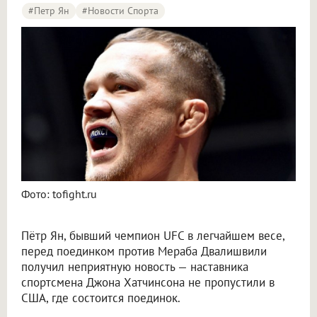
#Петр Ян
#Новости Спорта
Фото: tofight.ru
Пётр Ян, бывший чемпион UFC в легчайшем весе,
перед поединком против Мераба Двалишвили
получил неприятную новость — наставника
спортсмена Джона Хатчинсона не пропустили в
США, где состоится поединок.