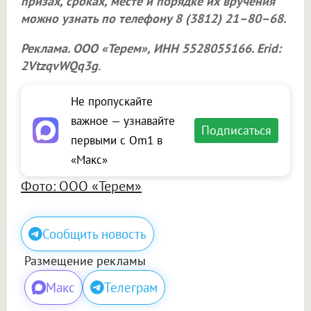
призах, сроках, месте и порядке их вручения
можно узнать по телефону 8 (3812) 21–80–68.
Реклама.
ООО «Терем»
, ИНН 5528055166. Erid:
2VtzqvWQq3g
.
Не пропускайте
важное — узнавайте
Подписаться
первыми с Om1 в
«Макс»
Фото: ООО «Терем»
Сообщить новость
Размещение рекламы
Макс
Телеграм