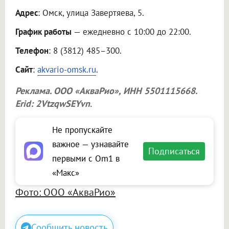
Адрес
: Омск, улица Завертяева, 5.
График работы
— ежедневно с 10:00 до 22:00.
Телефон
: 8 (3812) 485–300.
Сайт
:
akvario-omsk.ru
.
Реклама.
ООО «АкваРио»
, ИНН 5501115668.
Erid: 2VtzqwSEYvn
.
Не пропускайте
важное — узнавайте
Подписаться
первыми с Om1 в
«Макс»
Фото: ООО «АкваРио»
Сообщить новость