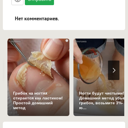
адреса URL автоматически становятся
ссылками, и [img]адрес[/img] будет
открываться в новой вкладке.
Нет комментариев.
i
Грибок на ногтях
Ногти будут чистыми!
стирается как ластиком!
Домашний метод убьет
Простой домашний
грибок, возьмите 3%-
метод
ю…