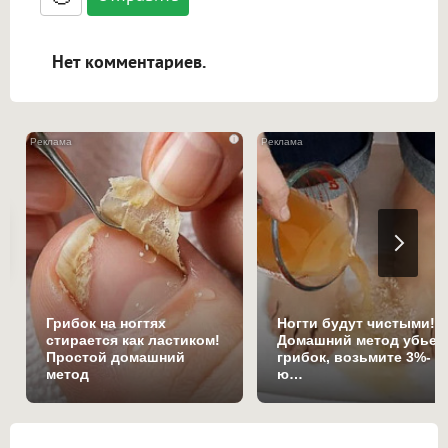
ссылками, и [img]адрес[/img] будет
открываться в новой вкладке.
Нет комментариев.
i
Грибок на ногтях
Ногти будут чистыми!
стирается как ластиком!
Домашний метод убьет
Простой домашний
грибок, возьмите 3%-
метод
ю…