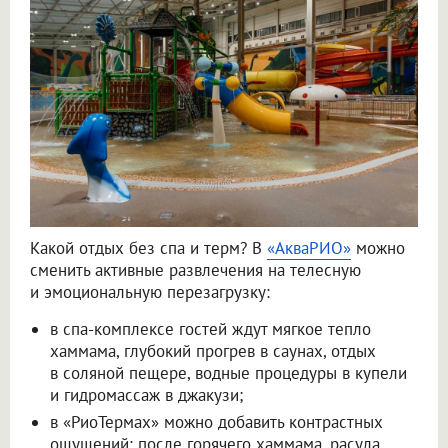
Какой отдых без спа и терм? В
«АкваРИО»
можно
сменить активные развлечения на телесную
и эмоциональную перезагрузку:
в спа-комплексе гостей ждут мягкое тепло
хаммама, глубокий прогрев в саунах, отдых
в соляной пещере, водные процедуры в купели
и гидромассаж в джакузи;
в «РиоТермах» можно добавить контрастных
ощущений: после горячего хаммама, расула,