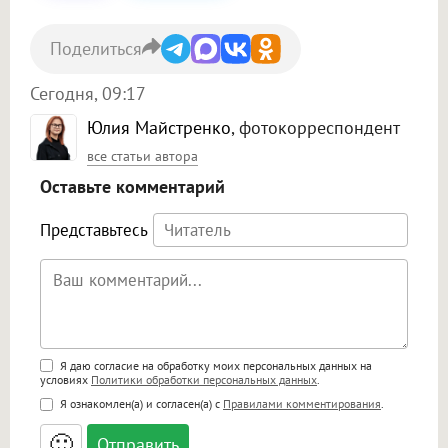
Поделиться
Сегодня, 09:17
Юлия Майстренко
, фотокорреспондент
все статьи автора
Оставьте комментарий
Представьтесь
Поддержка HTML
Я даю согласие на обработку моих персональных данных на
условиях
Политики обработки персональных данных
.
<b>, <strong>, <u>, <i>, <em>, <s>, <big>,
Я ознакомлен(а) и согласен(а) с
Правилами комментирования
.
<small>, <sup>, <sub>, <pre>, <ul>, <ol>, <li>,
<blockquote>, <code> экранирует HTML,
🙂