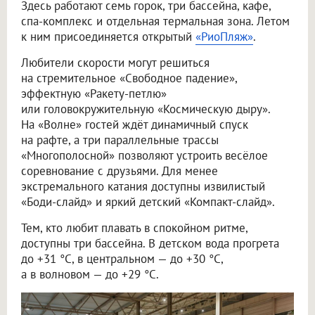
Здесь работают семь горок, три бассейна, кафе,
спа-комплекс и отдельная термальная зона. Летом
к ним присоединяется открытый
«РиоПляж»
.
Любители скорости могут решиться
на стремительное «Свободное падение»,
эффектную «Ракету-петлю»
или головокружительную «Космическую дыру».
На «Волне» гостей ждёт динамичный спуск
на рафте, а три параллельные трассы
«Многополосной» позволяют устроить весёлое
соревнование с друзьями. Для менее
экстремального катания доступны извилистый
«Боди-слайд» и яркий детский «Компакт-слайд».
Тем, кто любит плавать в спокойном ритме,
доступны три бассейна. В детском вода прогрета
до +31 °C, в центральном — до +30 °C,
а в волновом — до +29 °C.