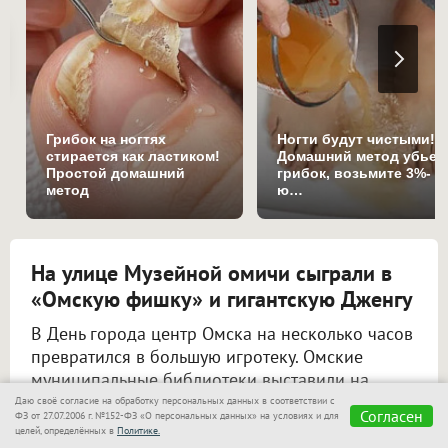
Грибок на ногтях
Ногти будут чистыми!
стирается как ластиком!
Домашний метод убьет
Простой домашний
грибок, возьмите 3%-
метод
ю…
На улице Музейной омичи сыграли в
«Омскую фишку» и гигантскую Дженгу
В День города центр Омска на несколько часов
превратился в большую игротеку. Омские
муниципальные библиотеки выставили на
улицу Музейную больше сотни настольных игр
Даю своё согласие на обработку персональных данных в соответствии с
Согласен
ФЗ от 27.07.2006 г. №152-ФЗ «О персональных данных» на условиях и для
— от мировых бестселлеров до авторских
целей, определённых в
Политике.