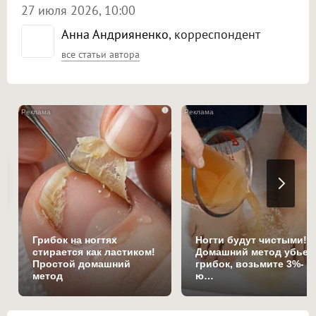
27 июля 2026, 10:00
Анна Андрияненко
, корреспондент
все статьи автора
i
Грибок на ногтях
Ногти будут чистыми!
стирается как ластиком!
Домашний метод убьет
Простой домашний
грибок, возьмите 3%-
метод
ю…