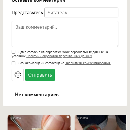
Представьтесь
Поддержка HTML
Я даю согласие на обработку моих персональных данных на
условиях
Политики обработки персональных данных
.
<b>, <strong>, <u>, <i>, <em>, <s>, <big>,
Я ознакомлен(а) и согласен(а) с
Правилами комментирования
.
<small>, <sup>, <sub>, <pre>, <ul>, <ol>, <li>,
<blockquote>, <code> экранирует HTML,
🙂
адреса URL автоматически становятся
ссылками, и [img]адрес[/img] будет
открываться в новой вкладке.
Нет комментариев.
i