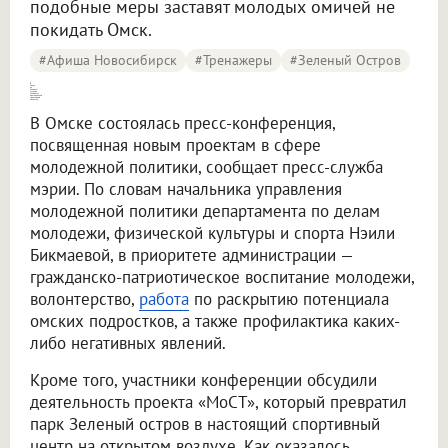
подобные меры заставят молодых омичей не
покидать Омск.
#Афиша Новосибирск
#тренажеры
#Зеленый Остров
В Омске на Зеленом острове [появятся оригинальные спортивные объекты]
В Омске состоялась пресс-конференция,
посвященная новым проектам в сфере
молодежной политики, сообщает пресс-служба
мэрии. По словам начальника управления
молодежной политики департамента по делам
молодежи, физической культуры и спорта Нэили
Бикмаевой, в приоритете администрации —
гражданско-патриотическое воспитание молодежи,
волонтерство,
работа
по раскрытию потенциала
омских подростков, а также профилактика каких-
либо негативных явлений.
Кроме того, участники конференции обсудили
деятельность проекта «МоСТ», который превратил
парк Зеленый остров в настоящий спортивный
центр на открытом воздухе. Как оказалось,