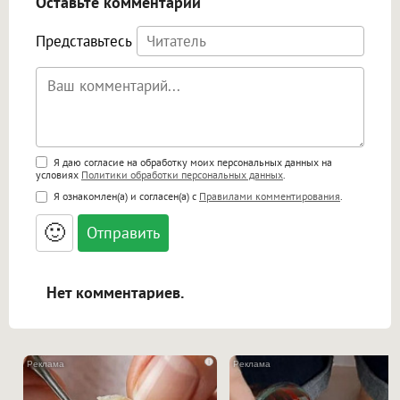
Оставьте комментарий
Представьтесь
Поддержка HTML
Я даю согласие на обработку моих персональных данных на
условиях
Политики обработки персональных данных
.
<b>, <strong>, <u>, <i>, <em>, <s>, <big>,
Я ознакомлен(а) и согласен(а) с
Правилами комментирования
.
<small>, <sup>, <sub>, <pre>, <ul>, <ol>, <li>,
<blockquote>, <code> экранирует HTML,
🙂
адреса URL автоматически становятся
ссылками, и [img]адрес[/img] будет
открываться в новой вкладке.
Нет комментариев.
i