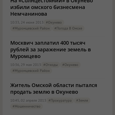
На «Солнцестоянии» в Окунево
избили омского бизнесмена
Немчанинова
10:33, 24 июня 2013
#Окунево
#Муромцевский Район
#Погода В Омске
Москвич заплатил 400 тысяч
рублей за заражение земель в
Муромцево
10:36, 29 мая 2013
#отходы
#Окунево
#Муромцевский Район
Житель Омской области пытался
продать землю в Окунево
10:45, 02 апреля 2013
#прокуратура
#земля
#мошенничество