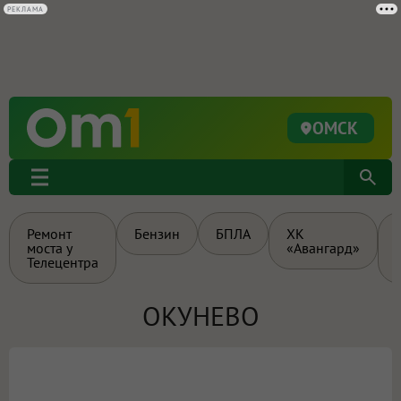
РЕКЛАМА
ОМСК
Ремонт
Бензин
БПЛА
ХК
моста у
«Авангард»
Телецентра
ОКУНЕВО