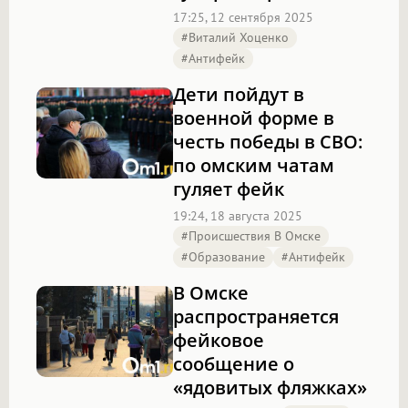
17:25, 12 сентября 2025
#Виталий Хоценко
#антифейк
Дети пойдут в
военной форме в
честь победы в СВО:
по омским чатам
гуляет фейк
19:24, 18 августа 2025
#Происшествия В Омске
#образование
#антифейк
В Омске
распространяется
фейковое
сообщение о
«ядовитых фляжках»