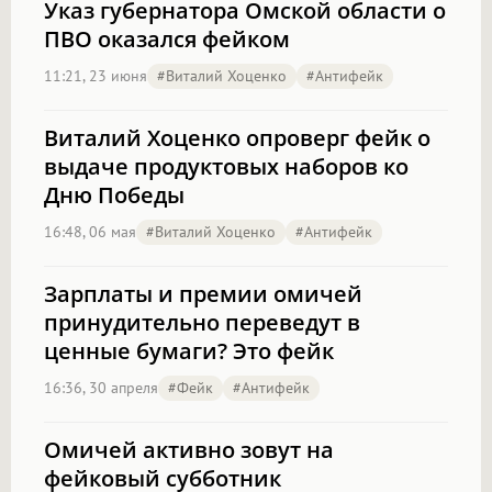
Указ губернатора Омской области о
ПВО оказался фейком
11:21, 23 июня
#Виталий Хоценко
#антифейк
Виталий Хоценко опроверг фейк о
выдаче продуктовых наборов ко
Дню Победы
16:48, 06 мая
#Виталий Хоценко
#антифейк
Зарплаты и премии омичей
принудительно переведут в
ценные бумаги? Это фейк
16:36, 30 апреля
#фейк
#антифейк
Омичей активно зовут на
фейковый субботник