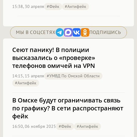
15:38, 30 апреля
#фейк
#антифейк
МЫ В СОЦСЕТЯХ
ПОДПИШИСЬ
Сеют панику! В полиции
высказались о «проверке»
телефонов омичей на VPN
14:15, 15 апреля
#УМВД По Омской Области
#антифейк
В Омске будут ограничивать связь
по графику? В сети распространяют
фейк
16:50, 06 ноября 2025
#фейк
#антифейк