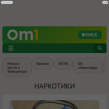
РЕКЛАМА
ОМСК
Ремонт
Бензин
БПЛА
ХК
моста у
«Авангард»
Телецентра
НАРКОТИКИ