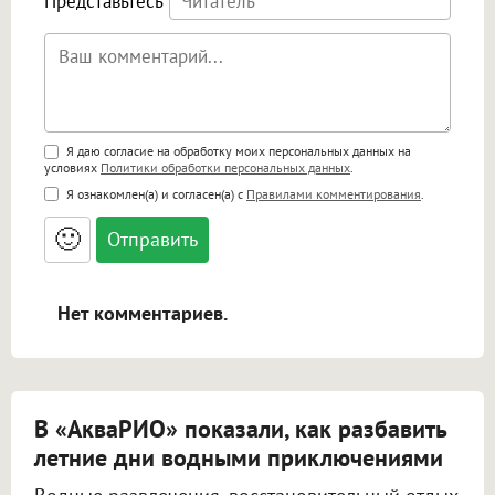
Представьтесь
Поддержка HTML
Я даю согласие на обработку моих персональных данных на
условиях
Политики обработки персональных данных
.
<b>, <strong>, <u>, <i>, <em>, <s>, <big>,
Я ознакомлен(а) и согласен(а) с
Правилами комментирования
.
<small>, <sup>, <sub>, <pre>, <ul>, <ol>, <li>,
<blockquote>, <code> экранирует HTML,
🙂
адреса URL автоматически становятся
ссылками, и [img]адрес[/img] будет
открываться в новой вкладке.
Нет комментариев.
В «АкваРИО» показали, как разбавить
летние дни водными приключениями