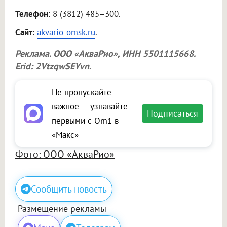
Телефон
: 8 (3812) 485–300.
Сайт
:
akvario-omsk.ru
.
Реклама.
ООО «АкваРио»
, ИНН 5501115668.
Erid: 2VtzqwSEYvn
.
Не пропускайте
важное — узнавайте
Подписаться
первыми с Om1 в
«Макс»
Фото: ООО «АкваРио»
Сообщить новость
Размещение рекламы