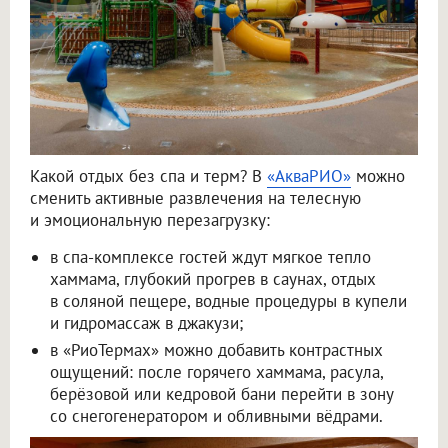
Какой отдых без спа и терм? В
«АкваРИО»
можно
сменить активные развлечения на телесную
и эмоциональную перезагрузку:
в спа-комплексе гостей ждут мягкое тепло
хаммама, глубокий прогрев в саунах, отдых
в соляной пещере, водные процедуры в купели
и гидромассаж в джакузи;
в «РиоТермах» можно добавить контрастных
ощущений: после горячего хаммама, расула,
берёзовой или кедровой бани перейти в зону
со снегогенератором и обливными вёдрами.