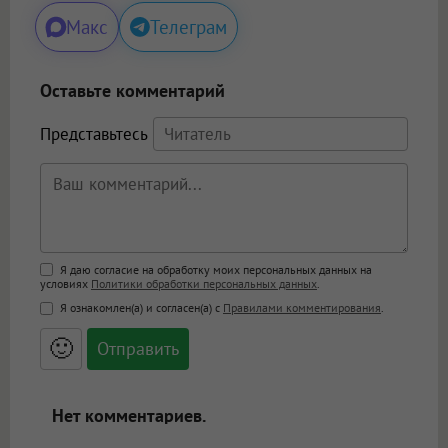
Макс
Телеграм
Оставьте комментарий
Представьтесь
Поддержка HTML
Я даю согласие на обработку моих персональных данных на
условиях
Политики обработки персональных данных
.
<b>, <strong>, <u>, <i>, <em>, <s>, <big>,
Я ознакомлен(а) и согласен(а) с
Правилами комментирования
.
<small>, <sup>, <sub>, <pre>, <ul>, <ol>, <li>,
<blockquote>, <code> экранирует HTML,
🙂
адреса URL автоматически становятся
ссылками, и [img]адрес[/img] будет
открываться в новой вкладке.
Нет комментариев.