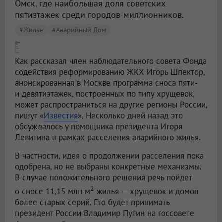
Омск, где наибольшая доля советских
пятиэтажек среди городов-миллионников.
#жилье
#аварийный Дом
[Снос хрущевок] могут начать не только в Москве, но и в регионах
Как рассказал член наблюдательного совета Фонда
содействия реформированию ЖКХ Игорь Шпектор,
анонсированная в Москве программа сноса пяти-
и девятиэтажек, построенных по типу хрущевок,
может распространиться на другие регионы России,
пишут «
Известия
». Несколько дней назад это
обсуждалось у помощника президента Игоря
Левитина в рамках расселения аварийного жилья.
В частности, идея о продолжении расселения пока
одобрена, но не выбраны конкретные механизмы.
В случае положительного решения речь пойдет
2
о сносе 11,15 млн м
жилья — хрущевок и домов
более старых серий. Его будет принимать
президент России Владимир Путин на госсовете