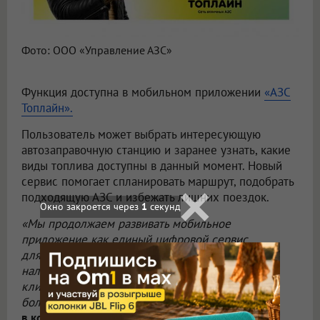
Фото: ООО «Управление АЗС»
Функция доступна в мобильном приложении
«АЗС
Топлайн».
Пользователь может выбрать интересующую
автозаправочную станцию и заранее узнать, какие
виды топлива доступны в данный момент. Новый
сервис помогает спланировать маршрут, подобрать
подходящую АЗС и избежать лишних поездок.
«Мы продолжаем развивать мобильное
приложение как единый цифровой сервис
для автомобилистов. Возможность проверить
наличие топлива перед поездкой помогает
клиентам экономить время и делает заправку
более удобной и предсказуемой»,
—
отметили
в компании.