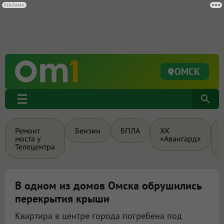
РЕКЛАМА
ОМСК
Ремонт
Бензин
БПЛА
ХК
моста у
«Авангард»
Телецентра
В одном из домов Омска обрушились
перекрытия крыши
Квартира в центре города погребена под