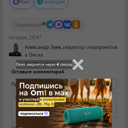
Макс
Телеграм
Поделиться
Сегодня, 10:47
Александр Зуев
, редактор спецпроектов
в Омске
все статьи автора
Окно закроется через
2
секунд
Оставьте комментарий
Представьтесь
Поддержка HTML
Я даю согласие на обработку моих персональных данных на
условиях
Политики обработки персональных данных
.