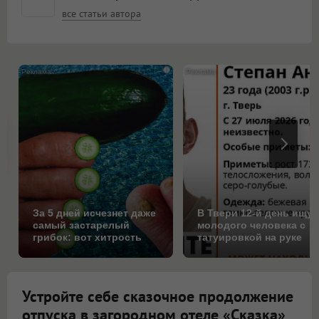
все статьи автора
i
За 5 дней исчезнет даже
В Твери 12-й день ищут
самый застарелый
молодого человека с
грибок: вот хитрость
татуировкой на руке
Устройте себе сказочное продолжение
отпуска в загородном отеле «Сказка»