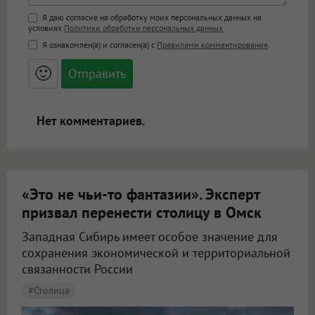
Поддержка HTML
Я даю согласие на обработку моих персональных данных на
условиях
Политики обработки персональных данных
.
<b>, <strong>, <u>, <i>, <em>, <s>, <big>,
Я ознакомлен(а) и согласен(а) с
Правилами комментирования
.
<small>, <sup>, <sub>, <pre>, <ul>, <ol>, <li>,
<blockquote>, <code> экранирует HTML,
🙂
адреса URL автоматически становятся
ссылками, и [img]адрес[/img] будет
открываться в новой вкладке.
Нет комментариев.
«Это не чьи-то фантазии». Эксперт
призвал перенести столицу в Омск
Западная Сибирь имеет особое значение для
сохранения экономической и территориальной
связанности России
#столица