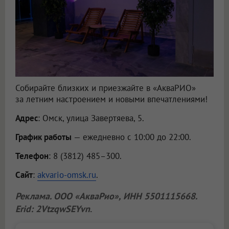
Собирайте близких и приезжайте в «АкваРИО»
за летним настроением и новыми впечатлениями!
Адрес
: Омск, улица Завертяева, 5.
График работы
— ежедневно с 10:00 до 22:00.
Телефон
: 8 (3812) 485–300.
Сайт
:
akvario-omsk.ru
.
Реклама.
ООО «АкваРио»
, ИНН 5501115668.
Erid: 2VtzqwSEYvn
.