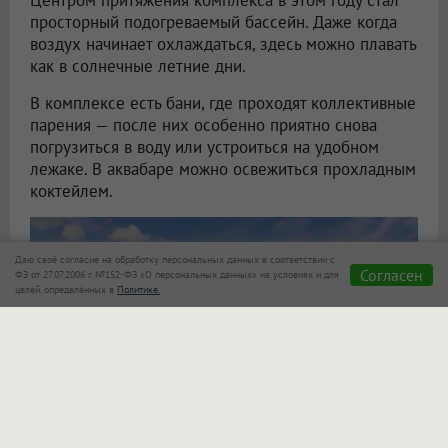
Центром притяжения комплекса в этом году стал
просторный подогреваемый бассейн. Даже когда
воздух начинает охлаждаться, здесь можно плавать
как в солнечные летние дни.
В комплексе есть бани, где проходят коллективные
парения — после них особенно приятно снова
погрузиться в воду или устроиться на удобном
лежаке. В аквабаре можно освежиться прохладным
коктейлем.
Даю своё согласие на обработку персональных данных в соответствии с
Согласен
ФЗ от 27.07.2006 г. №152-ФЗ «О персональных данных» на условиях и для
целей, определённых в
Политике.