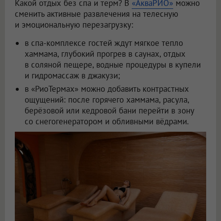
Какой отдых без спа и терм? В
«АкваРИО»
можно
сменить активные развлечения на телесную
и эмоциональную перезагрузку:
в спа-комплексе гостей ждут мягкое тепло
хаммама, глубокий прогрев в саунах, отдых
в соляной пещере, водные процедуры в купели
и гидромассаж в джакузи;
в «РиоТермах» можно добавить контрастных
ощущений: после горячего хаммама, расула,
берёзовой или кедровой бани перейти в зону
со снегогенератором и обливными вёдрами.