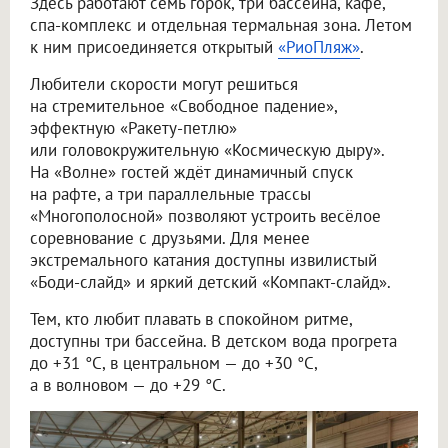
Здесь работают семь горок, три бассейна, кафе,
спа-комплекс и отдельная термальная зона. Летом
к ним присоединяется открытый
«РиоПляж»
.
Любители скорости могут решиться
на стремительное «Свободное падение»,
эффектную «Ракету-петлю»
или головокружительную «Космическую дыру».
На «Волне» гостей ждёт динамичный спуск
на рафте, а три параллельные трассы
«Многополосной» позволяют устроить весёлое
соревнование с друзьями. Для менее
экстремального катания доступны извилистый
«Боди-слайд» и яркий детский «Компакт-слайд».
Тем, кто любит плавать в спокойном ритме,
доступны три бассейна. В детском вода прогрета
до +31 °C, в центральном — до +30 °C,
а в волновом — до +29 °C.