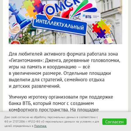
Для любителей активного формата работала зона
«Гигантомания»: Дженга, деревянные головоломки,
игры на память и координацию — всё
в увеличенном размере. Отдельные площадки
выделили для стратегий, семейного отдыха
и детских развлечений.
Уличную игротеку организовали при поддержке
банка ВТБ, который помог с созданием
комфортного пространства. На площадке
появились столы, стулья, игровые зоны
Даю своё согласие на обработку персональных данных в соответствии с
Согласен
под навесами и единое стилевое оформление.
ФЗ от 27.07.2006 г. №152-ФЗ «О персональных данных» на условиях и для
целей, определённых в
Политике.