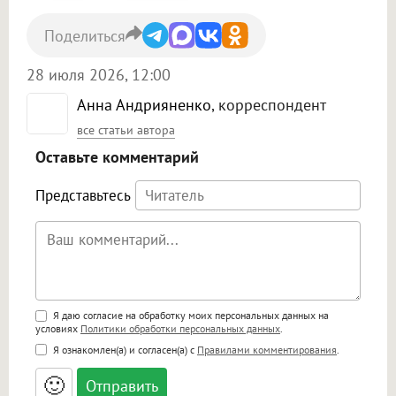
Поделиться
28 июля 2026, 12:00
Анна Андрияненко
, корреспондент
все статьи автора
Оставьте комментарий
Представьтесь
Поддержка HTML
Я даю согласие на обработку моих персональных данных на
условиях
Политики обработки персональных данных
.
<b>, <strong>, <u>, <i>, <em>, <s>, <big>,
Я ознакомлен(а) и согласен(а) с
Правилами комментирования
.
<small>, <sup>, <sub>, <pre>, <ul>, <ol>, <li>,
<blockquote>, <code> экранирует HTML,
🙂
адреса URL автоматически становятся