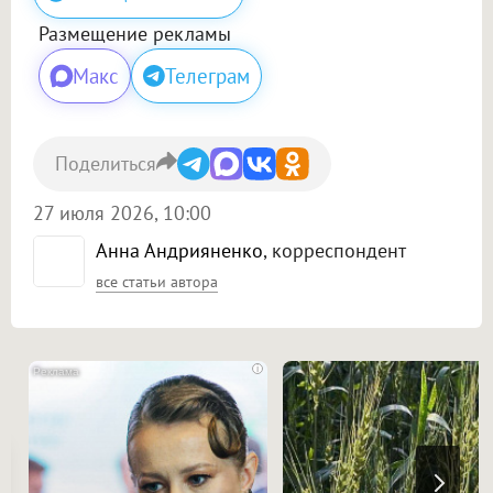
Размещение рекламы
Макс
Телеграм
Поделиться
27 июля 2026, 10:00
Анна Андрияненко
, корреспондент
все статьи автора
i