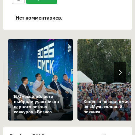
ссылками, и [img]адрес[/img] будет
открываться в новой вкладке.
Нет комментариев.
В Омской области
выбрали участников
Хоценко позвал омичей
первого сезона
на «Музыкальный
конкурса «Бизнес
пикник»
Баттл»