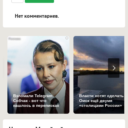
ссылками, и [img]адрес[/img] будет
открываться в новой вкладке.
Нет комментариев.
i
Взломали Telegram
Власти хотят сделать
Собчак - вот что
Омск ещё двумя
нашлось в переписках
«столицами России»