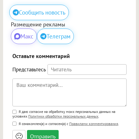
Сообщить новость
Размещение рекламы
Макс
Телеграм
Оставьте комментарий
Представьтесь
Поддержка HTML
Я даю согласие на обработку моих персональных данных на
условиях
Политики обработки персональных данных
.
<b>, <strong>, <u>, <i>, <em>, <s>, <big>,
Я ознакомлен(а) и согласен(а) с
Правилами комментирования
.
<small>, <sup>, <sub>, <pre>, <ul>, <ol>, <li>,
<blockquote>, <code> экранирует HTML,
🙂
адреса URL автоматически становятся