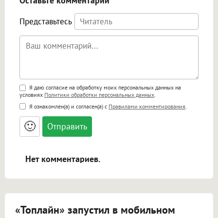
Оставьте комментарий
Представьтесь
Поддержка HTML
Я даю согласие на обработку моих персональных данных на
условиях
Политики обработки персональных данных
.
<b>, <strong>, <u>, <i>, <em>, <s>, <big>,
Я ознакомлен(а) и согласен(а) с
Правилами комментирования
.
<small>, <sup>, <sub>, <pre>, <ul>, <ol>, <li>,
<blockquote>, <code> экранирует HTML,
🙂
адреса URL автоматически становятся
ссылками, и [img]адрес[/img] будет
открываться в новой вкладке.
Нет комментариев.
«Топлайн» запустил в мобильном