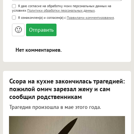
Поддержка HTML
Я даю согласие на обработку моих персональных данных на
условиях
Политики обработки персональных данных
.
<b>, <strong>, <u>, <i>, <em>, <s>, <big>,
Я ознакомлен(а) и согласен(а) с
Правилами комментирования
.
<small>, <sup>, <sub>, <pre>, <ul>, <ol>, <li>,
<blockquote>, <code> экранирует HTML,
🙂
адреса URL автоматически становятся
ссылками, и [img]адрес[/img] будет
открываться в новой вкладке.
Нет комментариев.
Ссора на кухне закончилась трагедией:
пожилой омич зарезал жену и сам
сообщил родственникам
Трагедия произошла в мае этого года.
В Омской области 72-летний пенсионер убил свою жену во время ссоры