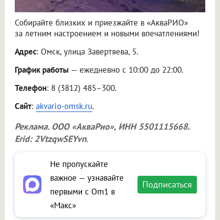
Собирайте близких и приезжайте в «АкваРИО»
за летним настроением и новыми впечатлениями!
Адрес
: Омск, улица Завертяева, 5.
График работы
— ежедневно с 10:00 до 22:00.
Телефон
: 8 (3812) 485–300.
Сайт
:
akvario-omsk.ru
.
Реклама.
ООО «АкваРио»
, ИНН 5501115668.
Erid: 2VtzqwSEYvn
.
Не пропускайте
важное — узнавайте
Подписаться
первыми с Om1 в
«Макс»