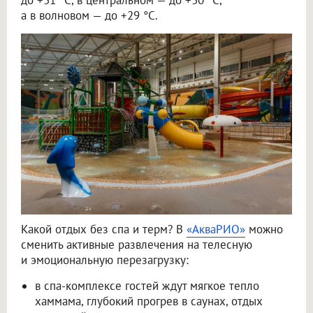
до +31 °C, в центральном — до +30 °C,
а в волновом — до +29 °C.
Какой отдых без спа и терм? В
«АкваРИО»
можно
сменить активные развлечения на телесную
и эмоциональную перезагрузку:
в спа-комплексе гостей ждут мягкое тепло
хаммама, глубокий прогрев в саунах, отдых