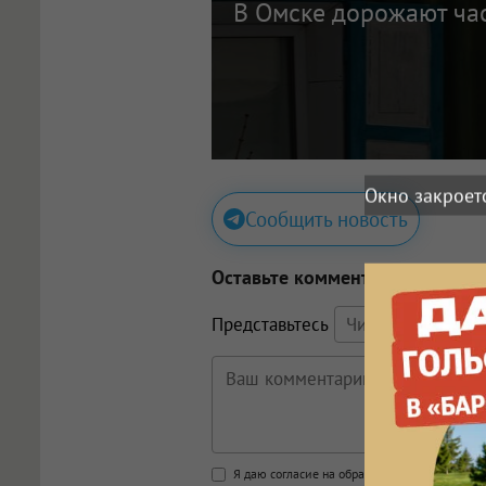
В Омске дорожают ча
Сообщить новость
Оставьте комментарий
Представьтесь
Поддержка HTML
Я даю согласие на обработку моих персона