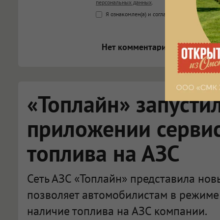
персональных данных
.
<b>, <strong>, <u>, <i>, <em>, <s>
Я ознакомлен(а) и согласен(а) с
Правилами к
<blockquote>, <code> экраниру
[img]адрес[/img] будет открыва
Нет комментариев.
«Топлайн» запусти
приложении сервис
топлива на АЗС
Сеть АЗС «Топлайн» представила нов
позволяет автомобилистам в режиме
наличие топлива на АЗС компании.