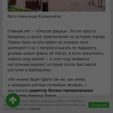
Фото: Александр Калашников
Главный хит — «Омская фишка». Это не просто
бродилка, а целое приключение по истории города.
Можно было встать прямо на игровое поле
размером 5 на 5 метров и шагать по маршруту,
узнавая новые факты об Омске. А если захотелось
забрать игру домой — в этом году появился
настольный вариант, который после фестиваля
поступит в библиотеки.
«Их можно будет брать так же, как книги,
и проводить уютные семейные вечера», —
рассказала
директор Омских муниципальных
библиотек Наталья Дрозд
.
Даю своё согласие на обработку персональных данных в соответствии с
Согласен
ФЗ от 27.07.2006 г. №152-ФЗ «О персональных данных» на условиях и для
целей, определённых в
Политике.