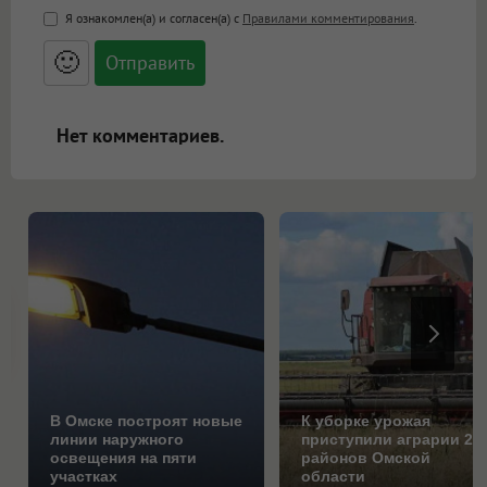
<b>, <strong>, <u>, <i>, <em>, <s>, <big>,
Я ознакомлен(а) и согласен(а) с
Правилами комментирования
.
<small>, <sup>, <sub>, <pre>, <ul>, <ol>, <li>,
<blockquote>, <code> экранирует HTML,
🙂
адреса URL автоматически становятся
ссылками, и [img]адрес[/img] будет
открываться в новой вкладке.
Нет комментариев.
В Омске построят новые
К уборке урожая
линии наружного
приступили аграрии 25
освещения на пяти
районов Омской
участках
области