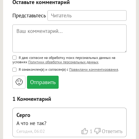
Оставьте комментарий
Представьтесь
Поддержка HTML
Я даю согласие на обработку моих персональных данных на
условиях
Политики обработки персональных данных
.
<b>, <strong>, <u>, <i>, <em>, <s>, <big>,
Я ознакомлен(а) и согласен(а) с
Правилами комментирования
.
<small>, <sup>, <sub>, <pre>, <ul>, <ol>, <li>,
<blockquote>, <code> экранирует HTML,
🙂
адреса URL автоматически становятся
ссылками, и [img]адрес[/img] будет
открываться в новой вкладке.
1 Комментарий
Серго
А что не так?
1
Ответить
Сегодня, 06:02