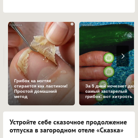
i
Грибок на ногтях
стирается как ластиком!
За 5 дней исчезнет даж
Простой домашний
самый застарелый
метод
грибок: вот хитрость
Устройте себе сказочное продолжение
отпуска в загородном отеле «Сказка»