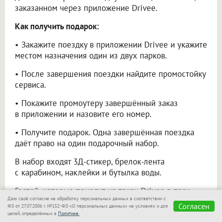
заказанном через приложение Drivee.
Как получить подарок:
• Закажите поездку в приложении Drivee и укажите
местом назначения один из двух парков.
• После завершения поездки найдите промостойку
сервиса.
• Покажите промоутеру завершённый заказ
в приложении и назовите его номер.
• Получите подарок. Одна завершённая поездка
даёт право на один подарочный набор.
В набор входят 3Д-стикер, брелок-лента
с карабином, наклейки и бутылка воды.
Гостей, которые приедут на такси Drivee в парк
Даю своё согласие на обработку персональных данных в соответствии с
«Зелёный остров», также ждёт билет-флаер
Согласен
ФЗ от 27.07.2006 г. №152-ФЗ «О персональных данных» на условиях и для
на крытый автодром «Вокруг света». Он даёт право
целей, определённых в
Политике.