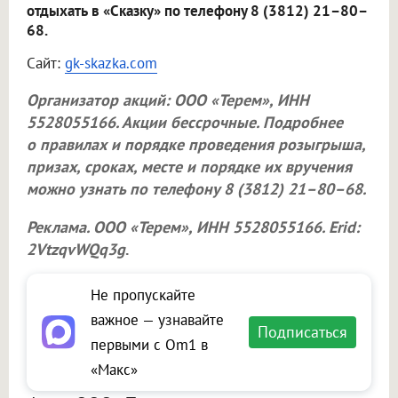
отдыхать в «Сказку» по телефону 8 (3812) 21–80–
68.
Сайт:
gk-skazka.com
Организатор акций:
ООО «Терем»
, ИНН
5528055166. Акции бессрочные. Подробнее
о правилах и порядке проведения розыгрыша,
призах, сроках, месте и порядке их вручения
можно узнать по телефону 8 (3812) 21–80–68.
Реклама.
ООО «Терем»
, ИНН 5528055166. Erid:
2VtzqvWQq3g
.
Не пропускайте
важное — узнавайте
Подписаться
первыми с Om1 в
«Макс»