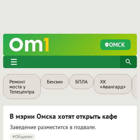
ОМСК
Ремонт
Бензин
БПЛА
ХК
моста у
«Авангард»
Телецентра
В мэрии Омска хотят открыть кафе
Заведение разместится в подвале.
#общепит