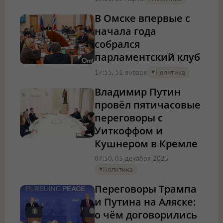
В Омске впервые с
начала года
собрался
парламентский клуб
17:55, 31 января
#Политика
Владимир Путин
провёл пятичасовые
переговоры с
Уиткоффом и
Кушнером в Кремле
07:50, 03 декабря 2025
#Политика
Переговоры Трампа
и Путина на Аляске:
о чём договорились