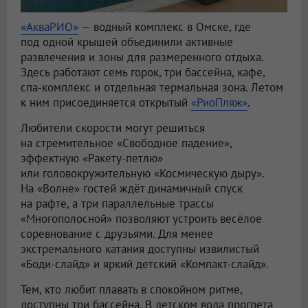
«АкваРИО»
— водный комплекс в Омске, где
под одной крышей объединили активные
развлечения и зоны для размеренного отдыха.
Здесь работают семь горок, три бассейна, кафе,
спа-комплекс и отдельная термальная зона. Летом
к ним присоединяется открытый
«РиоПляж»
.
Любители скорости могут решиться
на стремительное «Свободное падение»,
эффектную «Ракету-петлю»
или головокружительную «Космическую дыру».
На «Волне» гостей ждёт динамичный спуск
на рафте, а три параллельные трассы
«Многополосной» позволяют устроить весёлое
соревнование с друзьями. Для менее
экстремального катания доступны извилистый
«Боди-слайд» и яркий детский «Компакт-слайд».
Тем, кто любит плавать в спокойном ритме,
доступны три бассейна. В детском вода прогрета