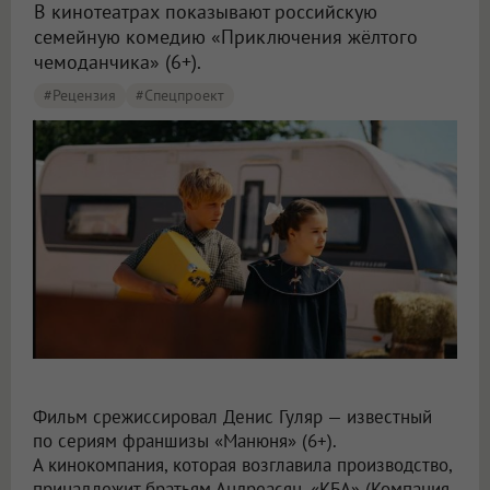
В кинотеатрах показывают российскую
семейную комедию «Приключения жёлтого
чемоданчика» (6+).
#рецензия
#Спецпроект
В России показали новую версию «Приключений жёлтого чемоданчика»
Фильм срежиссировал Денис Гуляр — известный
по сериям франшизы «Манюня» (6+).
А кинокомпания, которая возглавила производство,
принадлежит братьям Андреасян. «КБА» (Компания