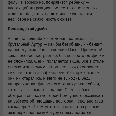
фильма, возможно, понравится ребёнку —
настоящий аттракцион. Более того, персонажи
отлично общаются на лексиконе молодёжи,
несмотря на сказочность сюжета.
Голливудский драйв
А ещё на волшебный чемодан положил глаз
брутальный Артур — как бы безобидный «бандит»
на побегушках. Роль исполнил Павел Прилучный,
задав особое настроение, без которого бы фильм
не сложился. С ним появляется экшн. Всё в стиле
старых и знакомых нам «нелепых» (в хорошем
смысле этого слова) злодеев. У которых, как бы
они ни старались, ничего не выходит. Ведь
на протяжении фильма его то покусают собаки,
то заставят прыгать с вышки. Очень забавно
обыграна сцена, где герой Прилучного оказывается
на съёмочной площадке вестерна, невольно став
каскадёром. И там его тоже толкают на разные
авантюры. Бедному Артуру снова достаётся