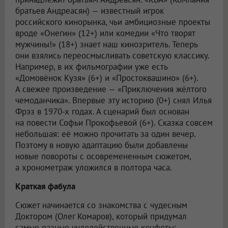
братьев Андреасян) — известный игрок
российского кинорынка, чьи амбициозные проекты
вроде «Онегин» (12+) или комедии «Что творят
мужчины!» (18+) знает наш кинозритель. Теперь
они взялись переосмысливать советскую классику.
Например, в их фильмографии уже есть
«Домовёнок Кузя» (6+) и «Простоквашино» (6+).
А свежее произведение — «Приключения жёлтого
чемоданчика». Впервые эту историю (0+) снял Илья
Фрэз в 1970-х годах. А сценарий был основан
на повести Софьи Прокофьевой (6+). Сказка совсем
небольшая: её можно прочитать за один вечер.
Поэтому в новую адаптацию были добавлены
новые повороты с осовремененным сюжетом,
а хронометраж уложился в полтора часа.
Краткая фабула
Сюжет начинается со знакомства с чудесным
Доктором (Олег Комаров), который придумал
самые разные чудодейственные конфеты: