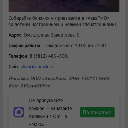
Собирайте близких и приезжайте в «АкваРИО»
за летним настроением и новыми впечатлениями!
Адрес
: Омск, улица Завертяева, 5.
График работы
— ежедневно с 10:00 до 22:00.
Телефон
: 8 (3812) 485–300.
Сайт
:
akvario-omsk.ru
.
Реклама.
ООО «АкваРио»
, ИНН 5501115668.
Erid: 2VtzqwSEYvn
.
Не пропускайте
важное — узнавайте
Подписаться
первыми с Om1 в
«Макс»