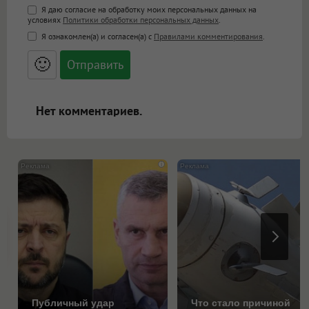
Поддержка HTML
Я даю согласие на обработку моих персональных данных на
условиях
Политики обработки персональных данных
.
<b>, <strong>, <u>, <i>, <em>, <s>, <big>,
Я ознакомлен(а) и согласен(а) с
Правилами комментирования
.
<small>, <sup>, <sub>, <pre>, <ul>, <ol>, <li>,
<blockquote>, <code> экранирует HTML,
🙂
адреса URL автоматически становятся
ссылками, и [img]адрес[/img] будет
открываться в новой вкладке.
Нет комментариев.
i
Публичный удар
Что стало причиной