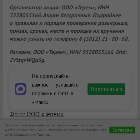
Организатор акций:
ООО «Терем»
, ИНН
5528055166. Акции бессрочные. Подробнее
о правилах и порядке проведения розыгрыша,
призах, сроках, месте и порядке их вручения
можно узнать по телефону 8 (3812) 21–80–68.
Реклама.
ООО «Терем»
, ИНН 5528055166. Erid:
2VtzqvWQq3g
.
Не пропускайте
важное — узнавайте
Подписаться
первыми с Om1 в
«Макс»
Фото: ООО «Терем»
Даю своё согласие на обработку персональных данных в соответствии с
Согласен
ФЗ от 27.07.2006 г. №152-ФЗ «О персональных данных» на условиях и для
Сообщить новость
целей, определённых в
Политике.