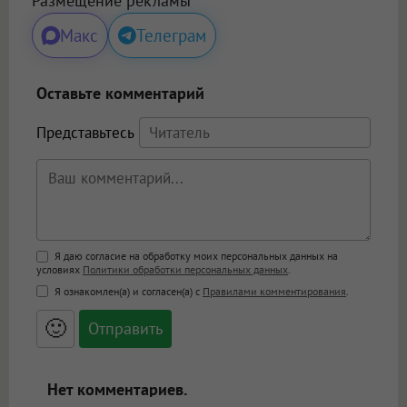
Размещение рекламы
Макс
Телеграм
Оставьте комментарий
Представьтесь
Поддержка HTML
Я даю согласие на обработку моих персональных данных на
условиях
Политики обработки персональных данных
.
<b>, <strong>, <u>, <i>, <em>, <s>, <big>,
Я ознакомлен(а) и согласен(а) с
Правилами комментирования
.
<small>, <sup>, <sub>, <pre>, <ul>, <ol>, <li>,
<blockquote>, <code> экранирует HTML,
🙂
адреса URL автоматически становятся
ссылками, и [img]адрес[/img] будет
открываться в новой вкладке.
Нет комментариев.