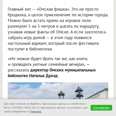
Главный хит — «Омская фишка». Это не просто
бродилка, а целое приключение по истории города.
Можно было встать прямо на игровое поле
размером 5 на 5 метров и шагать по маршруту,
узнавая новые факты об Омске. А если захотелось
забрать игру домой — в этом году появился
настольный вариант, который после фестиваля
поступит в библиотеки.
«Их можно будет брать так же, как книги,
и проводить уютные семейные вечера», —
рассказала
директор Омских муниципальных
библиотек Наталья Дрозд
.
Даю своё согласие на обработку персональных данных в соответствии с
Согласен
ФЗ от 27.07.2006 г. №152-ФЗ «О персональных данных» на условиях и для
целей, определённых в
Политике.