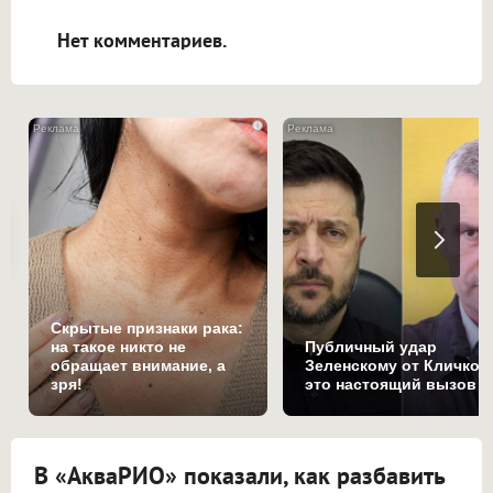
открываться в новой вкладке.
Нет комментариев.
i
Скрытые признаки рака:
на такое никто не
Публичный удар
обращает внимание, а
Зеленскому от Кличко:
зря!
это настоящий вызов
В «АкваРИО» показали, как разбавить