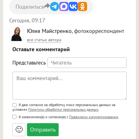
Поделиться
Сегодня, 09:17
Юлия Майстренко
, фотокорреспондент
все статьи автора
Оставьте комментарий
Представьтесь
Поддержка HTML
Я даю согласие на обработку моих персональных данных на
условиях
Политики обработки персональных данных
.
<b>, <strong>, <u>, <i>, <em>, <s>, <big>,
Я ознакомлен(а) и согласен(а) с
Правилами комментирования
.
<small>, <sup>, <sub>, <pre>, <ul>, <ol>, <li>,
<blockquote>, <code> экранирует HTML,
🙂
адреса URL автоматически становятся
ссылками, и [img]адрес[/img] будет