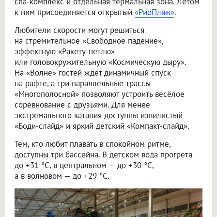
спа-комплекс и отдельная термальная зона. Летом
к ним присоединяется открытый
«РиоПляж»
.
Любители скорости могут решиться
на стремительное «Свободное падение»,
эффектную «Ракету-петлю»
или головокружительную «Космическую дыру».
На «Волне» гостей ждёт динамичный спуск
на рафте, а три параллельные трассы
«Многополосной» позволяют устроить весёлое
соревнование с друзьями. Для менее
экстремального катания доступны извилистый
«Боди-слайд» и яркий детский «Компакт-слайд».
Тем, кто любит плавать в спокойном ритме,
доступны три бассейна. В детском вода прогрета
до +31 °C, в центральном — до +30 °C,
а в волновом — до +29 °C.