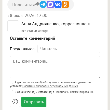
Поделиться
28 июля 2026, 12:00
Анна Андрияненко
, корреспондент
все статьи автора
Оставьте комментарий
Представьтесь
Поддержка HTML
Я даю согласие на обработку моих персональных данных на
условиях
Политики обработки персональных данных
.
<b>, <strong>, <u>, <i>, <em>, <s>, <big>,
Я ознакомлен(а) и согласен(а) с
Правилами комментирования
.
<small>, <sup>, <sub>, <pre>, <ul>, <ol>, <li>,
<blockquote>, <code> экранирует HTML,
🙂
адреса URL автоматически становятся
ссылками, и [img]адрес[/img] будет