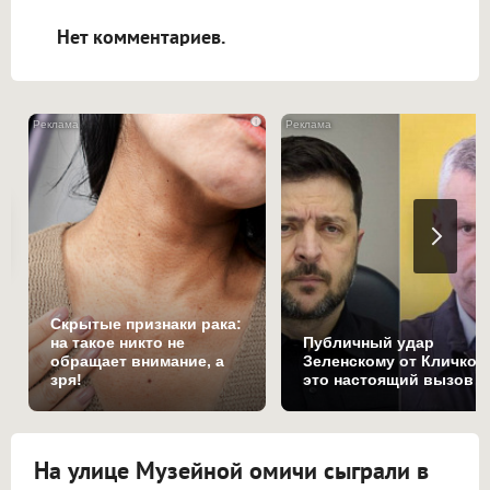
открываться в новой вкладке.
Нет комментариев.
i
Скрытые признаки рака:
на такое никто не
Публичный удар
обращает внимание, а
Зеленскому от Кличко:
зря!
это настоящий вызов
На улице Музейной омичи сыграли в