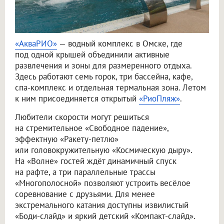
«АкваРИО»
— водный комплекс в Омске, где
под одной крышей объединили активные
развлечения и зоны для размеренного отдыха.
Здесь работают семь горок, три бассейна, кафе,
спа-комплекс и отдельная термальная зона. Летом
к ним присоединяется открытый
«РиоПляж»
.
Любители скорости могут решиться
на стремительное «Свободное падение»,
эффектную «Ракету-петлю»
или головокружительную «Космическую дыру».
На «Волне» гостей ждёт динамичный спуск
на рафте, а три параллельные трассы
«Многополосной» позволяют устроить весёлое
соревнование с друзьями. Для менее
экстремального катания доступны извилистый
«Боди-слайд» и яркий детский «Компакт-слайд».