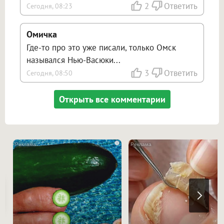
2
Ответить
Сегодня, 08:23
Омичка
Где-то про это уже писали, только Омск
назывался Нью-Васюки...
3
Ответить
Сегодня, 08:50
Открыть все комментарии
i