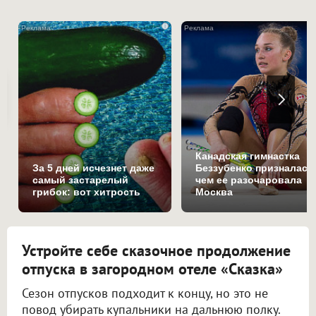
i
Канадская гимнастка
За 5 дней исчезнет даже
Беззубенко призналась
самый застарелый
чем ее разочаровала
грибок: вот хитрость
Москва
Устройте себе сказочное продолжение
отпуска в загородном отеле «Сказка»
Сезон отпусков подходит к концу, но это не
повод убирать купальники на дальнюю полку.