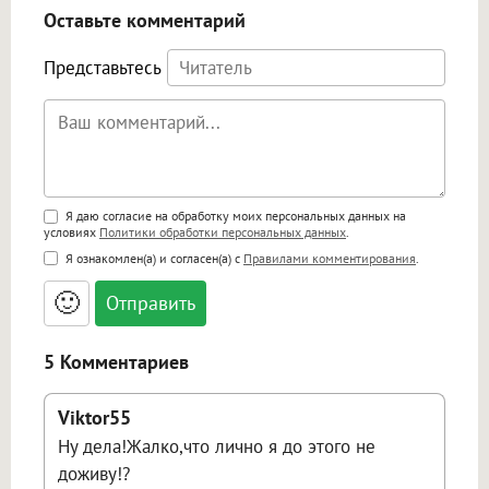
Оставьте комментарий
Представьтесь
Поддержка HTML
Я даю согласие на обработку моих персональных данных на
условиях
Политики обработки персональных данных
.
<b>, <strong>, <u>, <i>, <em>, <s>, <big>,
Я ознакомлен(а) и согласен(а) с
Правилами комментирования
.
<small>, <sup>, <sub>, <pre>, <ul>, <ol>, <li>,
<blockquote>, <code> экранирует HTML,
🙂
адреса URL автоматически становятся
ссылками, и [img]адрес[/img] будет
открываться в новой вкладке.
5 Комментариев
Viktor55
Ну дела!Жалко,что лично я до этого не
доживу!?