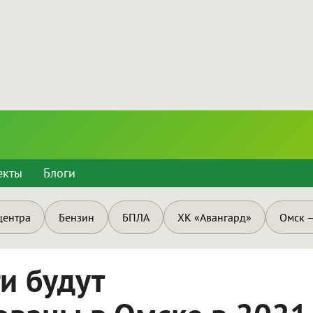
екты
Блоги
центра
Бензин
БПЛА
ХК «Авангард»
Омск —
и будут