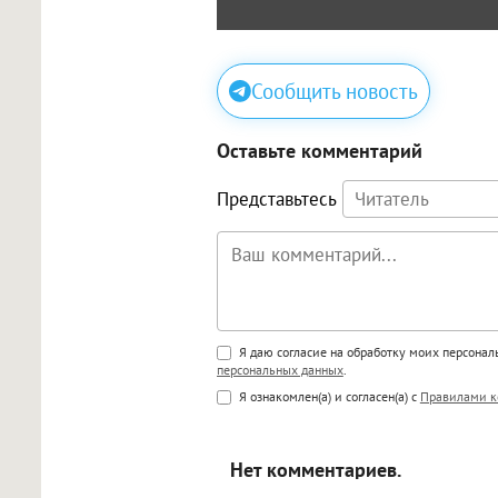
Сообщить новость
Оставьте комментарий
Представьтесь
Поддержка HTML
Я даю согласие на обработку моих персона
персональных данных
.
<b>, <strong>, <u>, <i>, <em>, <s>
Я ознакомлен(а) и согласен(а) с
Правилами к
<blockquote>, <code> экраниру
[img]адрес[/img] будет открыва
Нет комментариев.