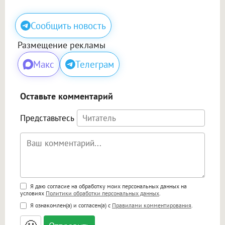
Сообщить новость
Размещение рекламы
Макс
Телеграм
Оставьте комментарий
Представьтесь
Поддержка HTML
Я даю согласие на обработку моих персональных данных на
условиях
Политики обработки персональных данных
.
<b>, <strong>, <u>, <i>, <em>, <s>, <big>,
Я ознакомлен(а) и согласен(а) с
Правилами комментирования
.
<small>, <sup>, <sub>, <pre>, <ul>, <ol>, <li>,
<blockquote>, <code> экранирует HTML,