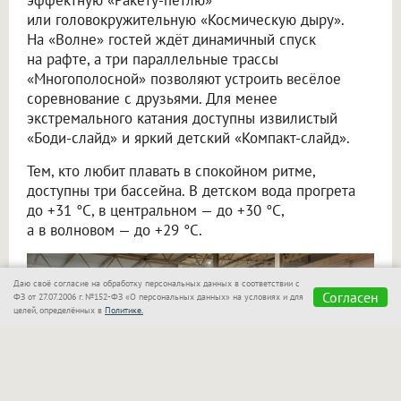
или головокружительную «Космическую дыру».
На «Волне» гостей ждёт динамичный спуск
на рафте, а три параллельные трассы
«Многополосной» позволяют устроить весёлое
соревнование с друзьями. Для менее
экстремального катания доступны извилистый
«Боди-слайд» и яркий детский «Компакт-слайд».
Тем, кто любит плавать в спокойном ритме,
доступны три бассейна. В детском вода прогрета
до +31 °C, в центральном — до +30 °C,
а в волновом — до +29 °C.
Даю своё согласие на обработку персональных данных в соответствии с
Согласен
ФЗ от 27.07.2006 г. №152-ФЗ «О персональных данных» на условиях и для
целей, определённых в
Политике.