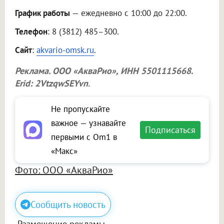
График работы
— ежедневно с 10:00 до 22:00.
Телефон
: 8 (3812) 485–300.
Сайт
:
akvario-omsk.ru
.
Реклама.
ООО «АкваРио»
, ИНН 5501115668.
Erid: 2VtzqwSEYvn
.
Не пропускайте
важное — узнавайте
Подписаться
первыми с Om1 в
«Макс»
Фото: ООО «АкваРио»
Сообщить новость
Размещение рекламы