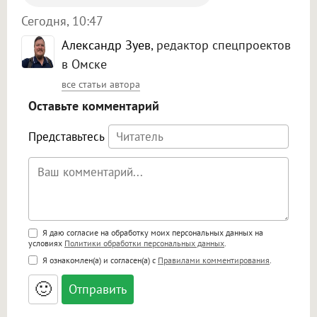
Сегодня, 10:47
Александр Зуев
, редактор спецпроектов
в Омске
все статьи автора
Оставьте комментарий
Представьтесь
Поддержка HTML
Я даю согласие на обработку моих персональных данных на
условиях
Политики обработки персональных данных
.
<b>, <strong>, <u>, <i>, <em>, <s>, <big>,
Я ознакомлен(а) и согласен(а) с
Правилами комментирования
.
<small>, <sup>, <sub>, <pre>, <ul>, <ol>, <li>,
<blockquote>, <code> экранирует HTML,
🙂
адреса URL автоматически становятся
ссылками, и [img]адрес[/img] будет
открываться в новой вкладке.