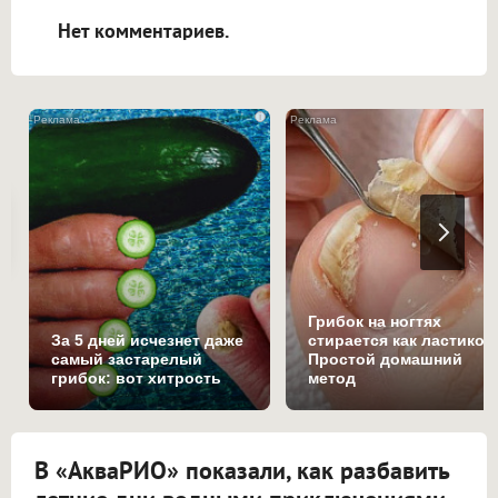
Нет комментариев.
i
Грибок на ногтях
За 5 дней исчезнет даже
стирается как ластиком
самый застарелый
Простой домашний
грибок: вот хитрость
метод
В «АкваРИО» показали, как разбавить