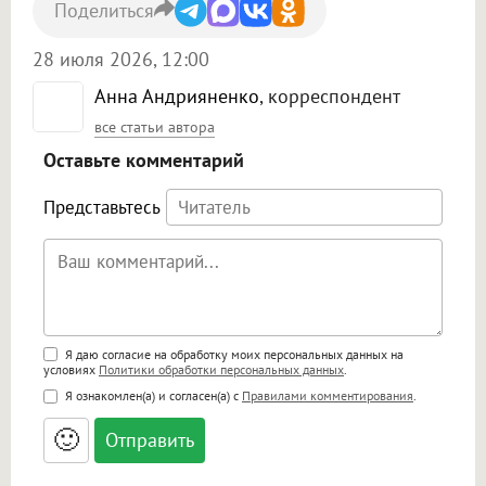
Поделиться
28 июля 2026, 12:00
Анна Андрияненко
, корреспондент
все статьи автора
Оставьте комментарий
Представьтесь
Поддержка HTML
Я даю согласие на обработку моих персональных данных на
условиях
Политики обработки персональных данных
.
<b>, <strong>, <u>, <i>, <em>, <s>, <big>,
Я ознакомлен(а) и согласен(а) с
Правилами комментирования
.
<small>, <sup>, <sub>, <pre>, <ul>, <ol>, <li>,
<blockquote>, <code> экранирует HTML,
🙂
адреса URL автоматически становятся
ссылками, и [img]адрес[/img] будет
открываться в новой вкладке.