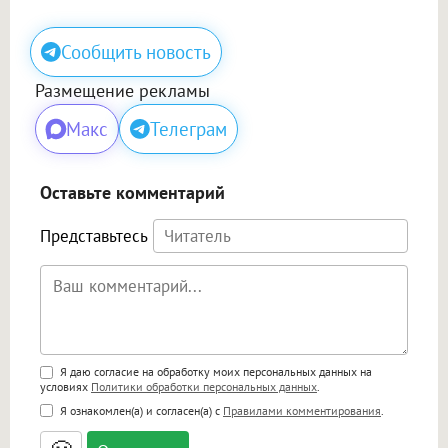
Сообщить новость
Размещение рекламы
Макс
Телеграм
Оставьте комментарий
Представьтесь
Поддержка HTML
Я даю согласие на обработку моих персональных данных на
условиях
Политики обработки персональных данных
.
<b>, <strong>, <u>, <i>, <em>, <s>, <big>,
Я ознакомлен(а) и согласен(а) с
Правилами комментирования
.
<small>, <sup>, <sub>, <pre>, <ul>, <ol>, <li>,
<blockquote>, <code> экранирует HTML,