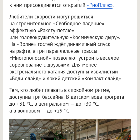
к ним присоединяется открытый
«РиоПляж»
.
Любители скорости могут решиться
на стремительное «Свободное падение»,
эффектную «Ракету-петлю»
или головокружительную «Космическую дыру».
На «Волне» гостей ждёт динамичный спуск
на рафте, а три параллельные трассы
«Многополосной» позволяют устроить весёлое
соревнование с друзьями. Для менее
экстремального катания доступны извилистый
«Боди-слайд» и яркий детский «Компакт-слайд».
Тем, кто любит плавать в спокойном ритме,
доступны три бассейна. В детском вода прогрета
до +31 °C, в центральном — до +30 °C,
а в волновом — до +29 °C.