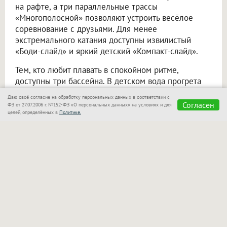
на рафте, а три параллельные трассы
«Многополосной» позволяют устроить весёлое
соревнование с друзьями. Для менее
экстремального катания доступны извилистый
«Боди-слайд» и яркий детский «Компакт-слайд».
Тем, кто любит плавать в спокойном ритме,
доступны три бассейна. В детском вода прогрета
до +31 °C, в центральном — до +30 °C,
Даю своё согласие на обработку персональных данных в соответствии с
а в волновом — до +29 °C.
Согласен
ФЗ от 27.07.2006 г. №152-ФЗ «О персональных данных» на условиях и для
целей, определённых в
Политике.