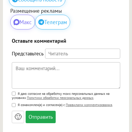
Размещение рекламы
Макс
Телеграм
Оставьте комментарий
Представьтесь
Поддержка HTML
Я даю согласие на обработку моих персональных данных на
условиях
Политики обработки персональных данных
.
<b>, <strong>, <u>, <i>, <em>, <s>, <big>,
Я ознакомлен(а) и согласен(а) с
Правилами комментирования
.
<small>, <sup>, <sub>, <pre>, <ul>, <ol>, <li>,
<blockquote>, <code> экранирует HTML,
🙂
адреса URL автоматически становятся
ссылками, и [img]адрес[/img] будет
открываться в новой вкладке.