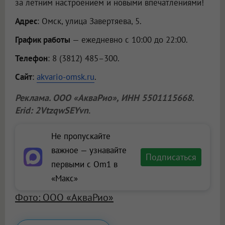
за летним настроением и новыми впечатлениями!
Адрес
: Омск, улица Завертяева, 5.
График работы
— ежедневно с 10:00 до 22:00.
Телефон
: 8 (3812) 485–300.
Сайт
:
akvario-omsk.ru
.
Реклама.
ООО «АкваРио»
, ИНН 5501115668.
Erid: 2VtzqwSEYvn
.
Не пропускайте
важное — узнавайте
Подписаться
первыми с Om1 в
«Макс»
Фото: ООО «АкваРио»