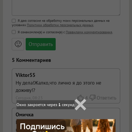
Поддержка HTML
Я даю согласие на обработку моих персональных данных на
условиях
Политики обработки персональных данных
.
<b>, <strong>, <u>, <i>, <em>, <s>, <big>,
Я ознакомлен(а) и согласен(а) с
Правилами комментирования
.
<small>, <sup>, <sub>, <pre>, <ul>, <ol>, <li>,
<blockquote>, <code> экранирует HTML,
🙂
адреса URL автоматически становятся
ссылками, и [img]адрес[/img] будет
открываться в новой вкладке.
5 Комментариев
Viktor55
Ну дела!Жалко,что лично я до этого не
доживу!?
4
Ответить
Сегодня, 08:23
Омичка
Где-то про это уже писали, только Омск
назывался Нью-Васюки...