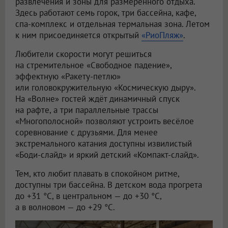
развлечения и зоны для размеренного отдыха.
Здесь работают семь горок, три бассейна, кафе,
спа-комплекс и отдельная термальная зона. Летом
к ним присоединяется открытый
«РиоПляж»
.
Любители скорости могут решиться
на стремительное «Свободное падение»,
эффектную «Ракету-петлю»
или головокружительную «Космическую дыру».
На «Волне» гостей ждёт динамичный спуск
на рафте, а три параллельные трассы
«Многополосной» позволяют устроить весёлое
соревнование с друзьями. Для менее
экстремального катания доступны извилистый
«Боди-слайд» и яркий детский «Компакт-слайд».
Тем, кто любит плавать в спокойном ритме,
доступны три бассейна. В детском вода прогрета
до +31 °C, в центральном — до +30 °C,
а в волновом — до +29 °C.