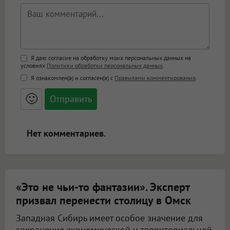
Поддержка HTML
Я даю согласие на обработку моих персональных данных на
условиях
Политики обработки персональных данных
.
<b>, <strong>, <u>, <i>, <em>, <s>, <big>,
Я ознакомлен(а) и согласен(а) с
Правилами комментирования
.
<small>, <sup>, <sub>, <pre>, <ul>, <ol>, <li>,
<blockquote>, <code> экранирует HTML,
🙂
адреса URL автоматически становятся
ссылками, и [img]адрес[/img] будет
открываться в новой вкладке.
Нет комментариев.
«Это не чьи-то фантазии». Эксперт
призвал перенести столицу в Омск
Западная Сибирь имеет особое значение для
сохранения экономической и территориальной